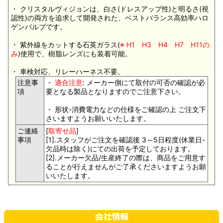
・ クリスタルヴィジョンは、白さ(ドレスアップ性)と明るさ(視
認性)の両方を追求して開発された、ベストバランス高効率ハロ
ゲンバルブです。
・ 紫外線をカットする石英ガラス(
※ H1 H3 H4 H7 H11の
み
)使用で、樹脂レンズにも装着可能。
・ 車検対応、リレーハーネス不要。
注意事
・
適合注意
: メーカー側にて取付の可否の確認が必
項
要となる製品となりますのでご注意下さい。
・ 形状-消費電力などの仕様をご確認の上 ご注文下
さいますようお願いいたします。
ご連絡
[
取寄せ品
]
事項
[1].スタッフがご注文を確認後 3～5日程度(休業日-
欠品時は除く)にての出荷を予定しております。
[2].メーカー欠品/生産終了の際は、商品をご用意す
ることが行えませんがご了承くださいますようお願
いいたします。