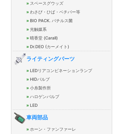
スペースグウッズ
わさび・ひば・ベチバー等
BIO PACK. バチルス菌
光触媒系
晴香堂 (Carall)
Dr.DEO (カーメイト)
ライティングパーツ
LEDリアコンビネーションランプ
HIDバルブ
小糸製作所
ハロゲンバルブ
LED
車両部品
ホーン・ファンファーレ