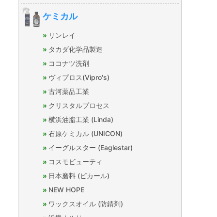
ケミカル
リンレイ
タカダ化学品製造
ココナツ洗剤
ヴィプロス(Vipro's)
古河薬品工業
クリスタルプロセス
横浜油脂工業 (Linda)
石原ケミカル (UNICON)
イーグルスター (Eaglestar)
コスモビューティ
日本磨料 (ピカール)
NEW HOPE
ワックスオイル (防錆剤)