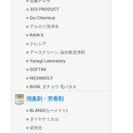
近畿ナルサ
303 PRODUCT
Qu-Chemical
アルカリ洗浄水
RAIN X.
クレシア
アースクリーン 油分散洗浄剤
Yanagi Laboratory
SOFT99
NICHIMOLY
BOIN. ダチョウ 毛バタキ
消臭剤・芳香剤
BLANG(カーメイト)
ダイヤケミカル
栄光社