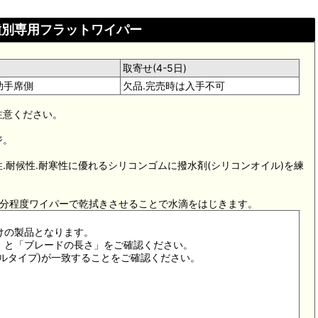
 車種別専用フラットワイパー
取寄せ(4-5日)
助手席側
欠品.完売時は入手不可
注意ください。
ジ。
.耐候性.耐寒性に優れるシリコンゴムに撥水剤(シリコンオイル)を練
3分程度ワイパーで乾拭きさせることで水滴をはじきます。
けの製品となります。
状」と「ブレードの長さ」をご確認ください。
ドルタイプ)が一致することをご確認ください。