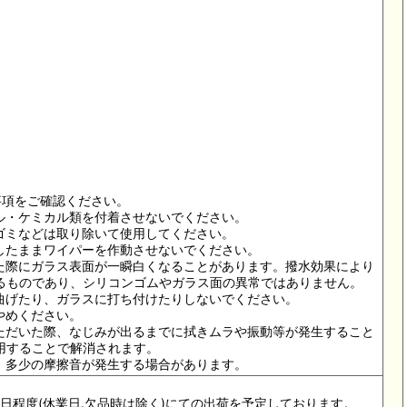
意事項をご確認ください。
イル・ケミカル類を付着させないでください。
・ゴミなどは取り除いて使用してください。
着したままワイパーを作動させないでください。
した際にガラス表面が一瞬白くなることがあります。撥水効果により
るものであり、シリコンゴムやガラス面の異常ではありません。
で曲げたり、ガラスに打ち付けたりしないでください。
やめください。
いただいた際、なじみが出るまでに拭きムラや振動等が発生すること
用することで解消されます。
て、多少の摩擦音が発生する場合があります。
4-5日程度(休業日.欠品時は除く)にての出荷を予定しております。