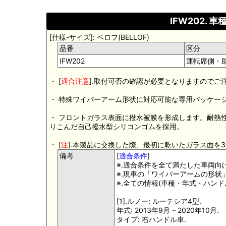
IFW202.
[仕様-サイズ]: ベロフ(BELLOF)
品番
区分
IFW202
運転席側・
・ [
適合注意
].取付可否の確認が必要となりますのでご
・ 特殊ワイパーアーム形状に対応可能な専用パッケー
・ フロントガラス表面に撥水被膜を形成します。耐熱性
りこんだ自己撥水型シリコンゴムを採用。
・ [
注
].本製品に交換した際、最初に乾いたガラス面を
備考
[
適合条件
]
※.適合条件を全て満たした車両向
※.現車の「ワイパーアームの形
※.全ての情報(車種・年式・ハン
[1].ルノー: ルーテシア4型.
年式: 2013年9月 – 2020年10月.
タイプ: 右ハンドル車.