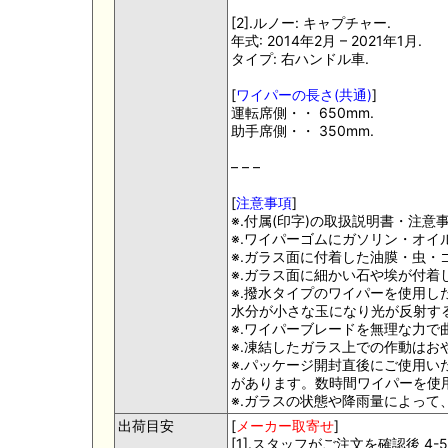
[2].ルノー: キャプチャー.
年式: 2014年2月 – 2021年1月.
タイプ: 右ハンドル車.
[
ワイパーの長さ(共通)
]
運転席側・・ 650mm.
助手席側・・ 350mm.
– – –
[
注意事項
]
※.付属(印字)の取扱説明書・注
※.ワイパーゴムにガソリン・オ
※.ガラス面に付着した油膜・虫
※.ガラス面に細かい石や埃が付
※.撥水タイプのワイパーを使用
水分が小さな玉になり光が反射す
※.ワイパーブレードを無理な力
※.凍結したガラス上での作動はお
※.パッケージ開封直後にご使用
があります。数時間ワイパーを使
※.ガラスの状態や降雨量によっ
出荷目安
[
メーカー取寄せ
]
[1].スタッフがご注文を確認後 