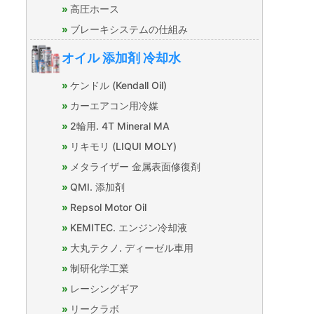
高圧ホース
ブレーキシステムの仕組み
オイル 添加剤 冷却水
ケンドル (Kendall Oil)
カーエアコン用冷媒
2輪用. 4T Mineral MA
リキモリ (LIQUI MOLY)
メタライザー 金属表面修復剤
QMI. 添加剤
Repsol Motor Oil
KEMITEC. エンジン冷却液
大丸テクノ. ディーゼル車用
制研化学工業
レーシングギア
リークラボ