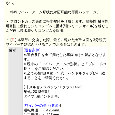
さい。
・ 特殊ワイパーアーム形状に対応可能な専用パッケージ。
・ フロントガラス表面に撥水被膜を形成します。耐熱性.耐候性.
耐寒性に優れるシリコンゴムに撥水剤(シリコンオイル)を練りこ
んだ自己撥水型シリコンゴムを採用。
・ [
注
].本製品に交換した際、最初に乾いたガラス面を3分程度
ワイパーで乾拭きさせることで水滴をはじきます。
備考
[
適合条件
]
※.適合条件を全て満たした車両向けの製品となりま
す。
※.現車の「ワイパーアームの形状」と「ブレードの
長さ」をご確認ください。
※.全ての情報(車種・年式・ハンドルタイプ)が一致
することをご確認ください。
[1].メルセデスベンツ: Gクラス(463).
年式: 2018年8月 – .
タイプ: 左ハンドル車.
[
ワイパーの長さ(共通)
]
運転席側・・ 425mm.
助手席側・・ 425mm.