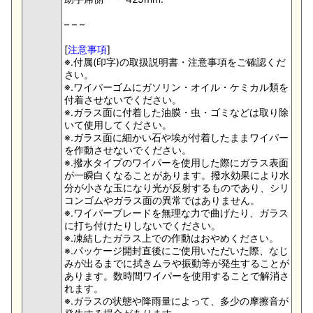
– – –
[
注意事項
]
※.付属(印字)の取扱説明書・注意事項をご確認くだ
さい。
※.ワイパーゴムにガソリン・オイル・ケミカル類を
付着させないでください。
※.ガラス面に付着した油膜・虫・ゴミなどは取り除
いて使用してください。
※.ガラス面に細かい石や埃が付着したままワイパー
を作動させないでください。
※.撥水タイプのワイパーを使用した際にガラス表面
が一瞬白くなることがあります。撥水効果により水
分が小さな玉になり光が反射するものであり、シリ
コンゴムやガラス面の異常ではありません。
※.ワイパーブレードを無理な力で曲げたり、ガラス
に打ち付けたりしないでください。
※.凍結したガラス上での作動はおやめください。
※.パッケージ開封直後にご使用いただいた際、なじ
みが出るまでに拭きムラや振動等が発生することが
あります。数時間ワイパーを使用することで解消さ
れます。
※.ガラスの状態や降雨量によって、多少の摩擦音が