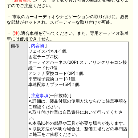
すのでご注意ください。
・ 市販のカーオーディオやナビゲーションの取り付けに。必要
な部材がセットされ、スピーディーな取り付けが可能。
・ (
注
).適合車種を守ってください。また、専用オーディオ装着
車には使用できません。
備考
[
内容物
]
フェイスパネル:1個.
固定テープ:2枚.
オーディオハーネス(20P) ステアリングリモコン接
続コード付:1個.
アンテナ変換コード(2P):1個.
平型端子変換コード:1個.
車速配線カプラー(5P):1個.
[
注意事項
(一部抜粋) ]
※.詳細は、製品付属の使用方法ならびに注意事項を
ご確認ください。
※.取り付け作業は自己責任において行ってくださ
い。
※.本品以外の部品や工具が必要な場合があります。
※.取扱方法が不明な場合は、整備工場などの専門店
に施工をご依頼ください。