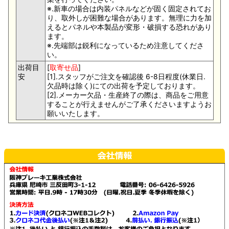
※.新車の場合は内装パネルなどが固く固定されてお
り、取外しが困難な場合があります。無理に力を加
えるとパネルや本製品が変形・破損する恐れがあり
ます。
※.先端部は鋭利になっているため注意してくださ
い。
出荷目
[
取寄せ品
]
安
[1].スタッフがご注文を確認後 6-8日程度(休業日.
欠品時は除く)にての出荷を予定しております。
[2].メーカー欠品・生産終了の際は、商品をご用意
することが行えませんがご了承くださいますようお
願いいたします。