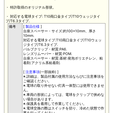
・ 特許取得のオリジナル形状。
・ 対応する電球タイプ: T10両口金タイプ/T10ウェッジタイ
プ/T6.3タイプ.
備考
[
製品仕様
]
台座スペーサー・サイズ:約100×10mm、厚さ
10mm.
対応する電球タイプ:T10両口金タイプ/T10ウェッ
ジタイプ/T6.3タイプ.
バルブクリップ・材質:PA6.
レンズリムーバー・材質:POM.
台座スペーサー・材質:基材:発泡ポリエチレン、粘
着剤:アクリル系粘着剤.
[
注意事項
(一部抜粋) ]
※.詳細は、製品付属の使用方法ならびに注意事項を
ご確認ください。
※.電球の取り外せない灯具一体型には使用できませ
ん。
※.車両の形状によっては、電球をクリップで挟めな
い場合があります。
※.保護具を着用して作業してください。
※.電球交換の際はスイッチを切り、冷めた状態で作
業を行ってください。