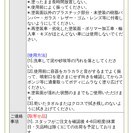
※.塗ったまま長時間放置しない。
※.使用前によく振ってください。
※.塗装面以外のプラスチック部分・未塗装の樹脂バ
ンパー・ガラス・レザー・ゴム・レンズ等に付着し
ないようにしてください。
※.再塗装車・劣化した塗装面・ポリマー加工車・輸
入車・キズがほとんどない車には使用しないでくだ
さい。
[
使用方法
]
[1].洗車して泥や砂埃等の汚れを落としてくださ
い。
[2].使用前に容器をカラカラと音がするまでよく振
って、噴射口を逆さまにせず向きを確認してからス
ポンジ等に適量取ってボディにムラなく塗り広げて
ください。
※.塗装面が濡れた状態のままでもご使用いただけま
す。
[3].乾いたタオルまたはクロスで拭き残しのないよ
うに拭き上げてください。
ご連絡
[
取寄せ品
]
事項
[1]. スタッフがご注文を確認後 4-6日程度(休業
日・欠品時は除く)にての出荷を予定しておりま
す。