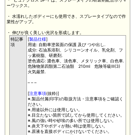
ーワックス。
・ 水濡れしたボディーにも使用でき、スプレータイプなので作
業性がアップ。
・ 伸びが良く美しい光沢を形成します。
特記事
[
製品仕様
]
項
用途: 自動車塗装面の保護 及び つや出し.
成分: 石油系溶剤、シリコーンオイル、乳化剤、フ
ッ素樹脂、研磨剤.
塗色適応: 濃色車、淡色車、メタリック車、白色車.
危険物第四類第二石油類 210ml 危険等級Ⅲ(3)
火気厳禁.
– – –
[
注意事項
(抜粋)]
※.製品付属(印字)の取扱方法・注意事項をご確認く
ださい。
※.用途以外には使用しない。
※.目立たない箇所で試してから使用してください。
※.風の強い時や砂埃の多い所では使用しない。
※.炎天下やボディが熱い時は使用しない。
※.原液を直接ボディにかけないでください。