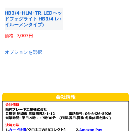
HB3/4-HLM-TR. LEDヘッ
ドフォグライト HB3/4 (ハ
イルーメンタイプ)
7,007
こ
オプションを選択
の
商
品
に
は
複
数
の
バ
リ