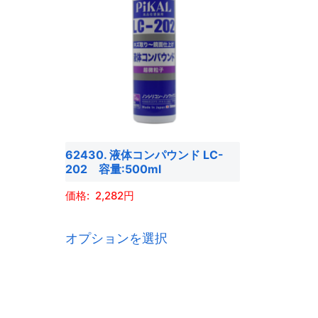
62430. 液体コンパウンド LC-
202 容量:500ml
2,282
こ
オプションを選択
の
商
品
に