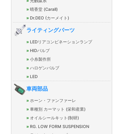
光触媒系
晴香堂 (Carall)
Dr.DEO (カーメイト)
ライティングパーツ
LEDリアコンビネーションランプ
HIDバルブ
小糸製作所
ハロゲンバルブ
LED
車両部品
ホーン・ファンファーレ
車種別 カーマット (栄和産業)
オイルシールキット(制研)
RG. LOW FORM SUSPENSION