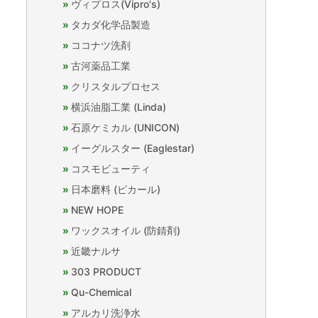
ヴィプロス(Vipro's)
タカダ化学品製造
ココナツ洗剤
古河薬品工業
クリスタルプロセス
横浜油脂工業 (Linda)
石原ケミカル (UNICON)
イーグルスター (Eaglestar)
コスモビューティ
日本磨料 (ピカール)
NEW HOPE
ワックスオイル (防錆剤)
近畿ナルサ
303 PRODUCT
Qu-Chemical
アルカリ洗浄水