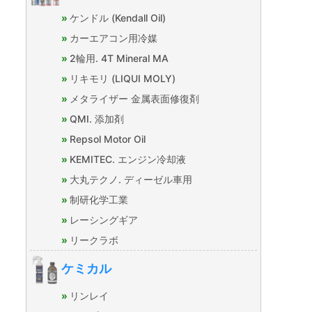
ケンドル (Kendall Oil)
カーエアコン用冷媒
2輪用. 4T Mineral MA
リキモリ (LIQUI MOLY)
メタライザー 金属表面修復剤
QMI. 添加剤
Repsol Motor Oil
KEMITEC. エンジン冷却液
大丸テクノ. ディーゼル車用
制研化学工業
レーシングギア
リークラボ
ケミカル
リンレイ