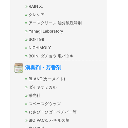
RAIN X.
クレシア
アースクリーン 油分散洗浄剤
Yanagi Laboratory
SOFT99
NICHIMOLY
BOIN. ダチョウ 毛バタキ
消臭剤・芳香剤
BLANG(カーメイト)
ダイヤケミカル
栄光社
スペースグウッズ
わさび・ひば・ベチバー等
BIO PACK. バチルス菌