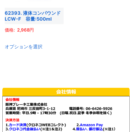
62393. 液体コンパウンド
LCW-F 容量:500ml
2,968
こ
オプションを選択
の
商
品
に
は
複
数
の
バ
リ
エ