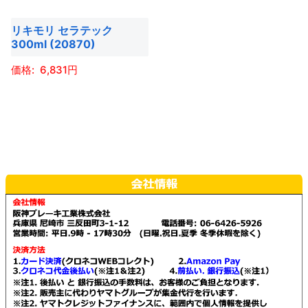
リキモリ セラテック
300ml (20870)
6,831
こ
の
商
品
に
は
複
数
の
バ
リ
エ