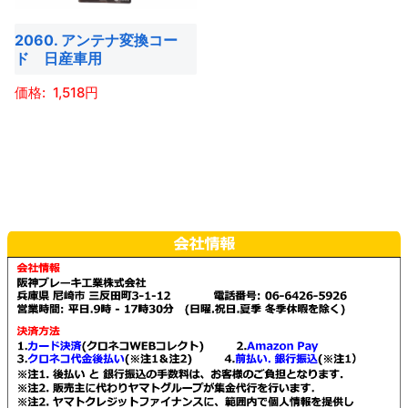
2060. アンテナ変換コー
ド 日産車用
1,518
こ
の
商
品
に
は
複
数
の
バ
リ
エ