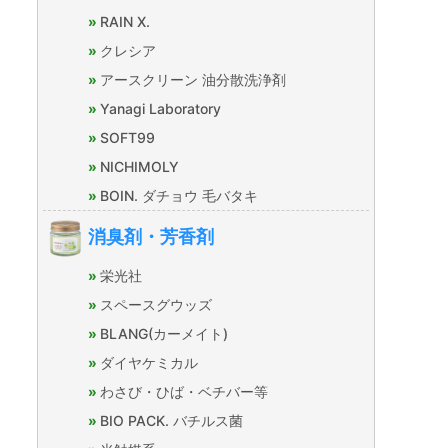
RAIN X.
クレシア
アースクリーン 油分散洗浄剤
Yanagi Laboratory
SOFT99
NICHIMOLY
BOIN. ダチョウ 毛バタキ
消臭剤・芳香剤
栄光社
スペースグウッズ
BLANG(カーメイト)
ダイヤケミカル
わさび・ひば・ベチバー等
BIO PACK. バチルス菌