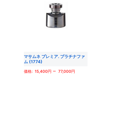
マサムネ プレミア. プラチナファ
ム (1774)
–
15,400
77,000
こ
の
商
品
に