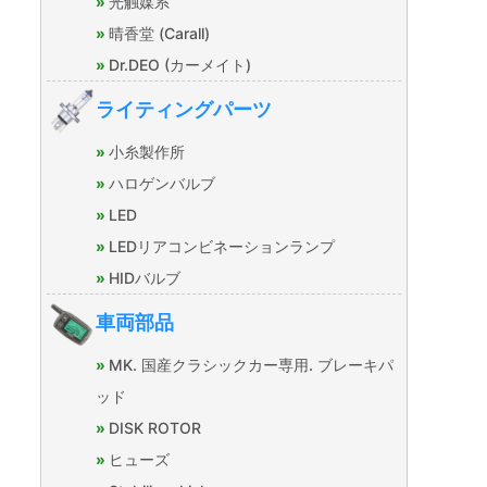
光触媒系
晴香堂 (Carall)
Dr.DEO (カーメイト)
ライティングパーツ
小糸製作所
ハロゲンバルブ
LED
LEDリアコンビネーションランプ
HIDバルブ
車両部品
MK. 国産クラシックカー専用. ブレーキパ
ッド
DISK ROTOR
ヒューズ