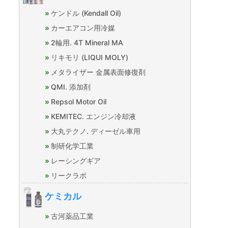
ケンドル (Kendall Oil)
カーエアコン用冷媒
2輪用. 4T Mineral MA
リキモリ (LIQUI MOLY)
メタライザー 金属表面修復剤
QMI. 添加剤
Repsol Motor Oil
KEMITEC. エンジン冷却液
大丸テクノ. ディーゼル車用
制研化学工業
レーシングギア
リークラボ
ケミカル
古河薬品工業