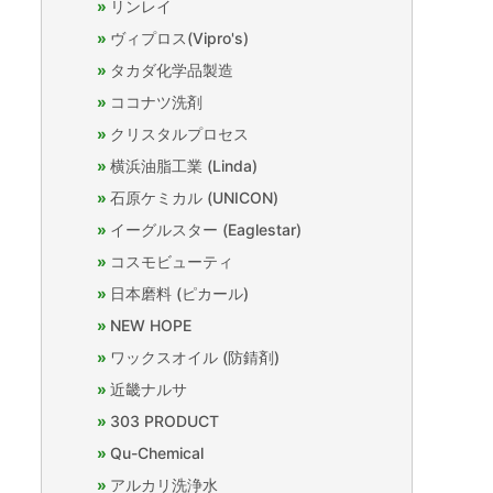
リンレイ
ヴィプロス(Vipro's)
タカダ化学品製造
ココナツ洗剤
クリスタルプロセス
横浜油脂工業 (Linda)
石原ケミカル (UNICON)
イーグルスター (Eaglestar)
コスモビューティ
日本磨料 (ピカール)
NEW HOPE
ワックスオイル (防錆剤)
近畿ナルサ
303 PRODUCT
Qu-Chemical
アルカリ洗浄水