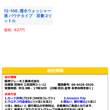
12-106. 撥水ウォッシャー
液 パウチタイプ 容量:2リ
ットル
627
こ
の
商
品
に
は
複
数
の
バ
リ