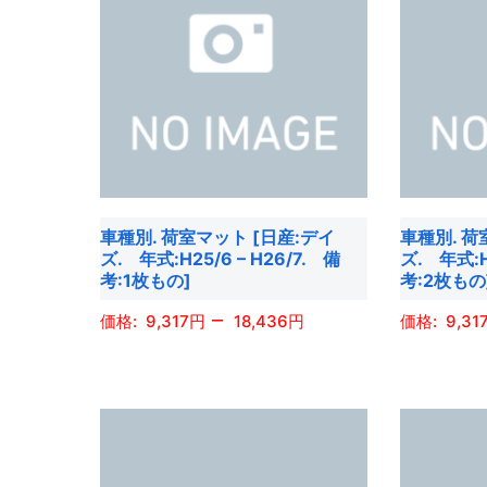
車種別. 荷室マット [日産:デイ
車種別. 荷
ズ. 年式:H25/6 – H26/7. 備
ズ. 年式:H
考:1枚もの]
考:2枚もの
–
9,317
18,436
9,31
こ
こ
の
の
商
商
品
品
に
に