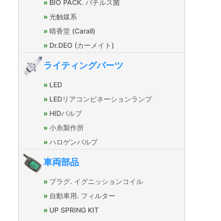
BIO PACK. バチルス菌
光触媒系
晴香堂 (Carall)
Dr.DEO (カーメイト)
ライティングパーツ
LED
LEDリアコンビネーションランプ
HIDバルブ
小糸製作所
ハロゲンバルブ
車両部品
プラグ. イグニッションコイル
自動車用. フィルター
UP SPRING KIT