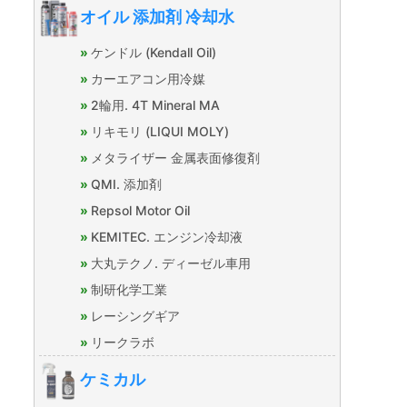
オイル 添加剤 冷却水
ケンドル (Kendall Oil)
カーエアコン用冷媒
2輪用. 4T Mineral MA
リキモリ (LIQUI MOLY)
メタライザー 金属表面修復剤
QMI. 添加剤
Repsol Motor Oil
KEMITEC. エンジン冷却液
大丸テクノ. ディーゼル車用
制研化学工業
レーシングギア
リークラボ
ケミカル