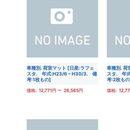
ま
ま
オ
に
に
プ
す
す
プ
は
は
シ
シ
複
複
ョ
ョ
数
数
ン
ン
の
の
は
は
バ
バ
商
商
リ
リ
品
品
エ
エ
ペ
車種別. 荷室マット [日産:ラフェ
車種別. 荷
ペ
ー
ー
ー
スタ. 年式:H23/6 – H30/3. 備
スタ. 年式:
ー
シ
シ
ジ
考:1枚もの]
考:2枚も
ジ
ョ
ョ
か
–
12,771
26,565
12,77
か
ン
ン
ら
ら
が
が
選
こ
こ
選
あ
あ
択
の
の
択
り
り
で
商
商
で
ま
ま
き
品
品