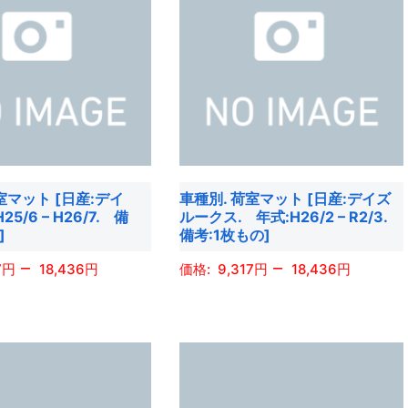
室マット [日産:デイ
車種別. 荷室マット [日産:デイズ
25/6 – H26/7. 備
ルークス. 年式:H26/2 – R2/3.
]
備考:1枚もの]
–
–
7
18,436
9,317
18,436
こ
の
商
品
に