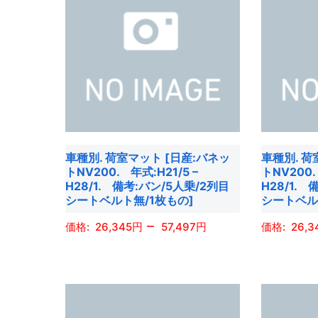
オ
オ
に
は
プ
プ
は
複
シ
シ
複
数
ョ
ョ
数
の
ン
ン
の
バ
は
は
バ
リ
商
商
リ
エ
品
品
エ
ー
車種別. 荷室マット [日産:バネッ
車種別. 荷
ペ
ペ
ー
シ
トNV200. 年式:H21/5 –
トNV200.
ー
ー
シ
ョ
H28/1. 備考:バン/5人乗/2列目
H28/1.
ジ
ジ
ョ
シートベルト無/1枚もの]
シートベル
ン
か
か
ン
が
–
26,345
57,497
26,3
ら
ら
が
あ
選
選
あ
こ
こ
り
択
択
り
の
の
ま
で
で
ま
商
商
す。
き
き
す。
品
品
オ