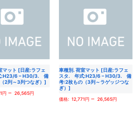
ま
に
プ
す
は
シ
複
ョ
数
ン
の
は
バ
商
リ
品
エ
ペ
室マット [日産:ラフェ
車種別. 荷室マット [日産:ラフェ
ー
ー
H23/6 – H30/3. 備
スタ. 年式:H23/6 – H30/3. 備
シ
ジ
の（2列～3列つなぎ）]
考:2枚もの（3列～ラゲッジつな
ョ
ぎ）]
か
–
1
26,565
ン
ら
–
12,771
26,565
が
選
あ
こ
択
り
の
で
ま
商
き