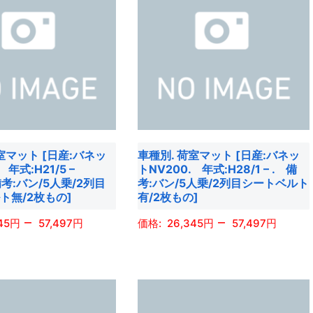
オ
は
プ
複
シ
数
ョ
の
ン
バ
は
リ
商
エ
品
ー
室マット [日産:バネッ
車種別. 荷室マット [日産:バネッ
ペ
シ
 年式:H21/5 –
トNV200. 年式:H28/1 – . 備
ー
ョ
 備考:バン/5人乗/2列目
考:バン/5人乗/2列目シートベルト
ジ
ト無/2枚もの]
有/2枚もの]
ン
か
が
–
–
45
57,497
26,345
57,497
ら
あ
選
こ
り
択
の
ま
で
商
す。
き
品
オ