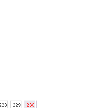
す。
品
ま
オ
に
す
プ
は
シ
複
ョ
数
ン
の
は
バ
商
リ
品
エ
ペ
ー
ー
シ
ジ
ョ
か
ン
ら
が
選
あ
択
り
で
228
229
230
ま