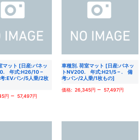
は
複
数
の
バ
リ
エ
室マット [日産:バネッ
車種別. 荷室マット [日産:バネッ
ー
0. 年式:H26/10 –
トNV200. 年式:H21/5 – . 備
シ
備考:EVバン/5人乗/2枚
考:バン/2人乗/1枚もの]
ョ
–
26,345
57,497
ン
–
45
57,497
が
こ
あ
の
り
商
ま
品
す。
に