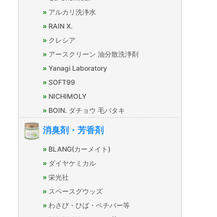
アルカリ洗浄水
RAIN X.
クレシア
アースクリーン 油分散洗浄剤
Yanagi Laboratory
SOFT99
NICHIMOLY
BOIN. ダチョウ 毛バタキ
消臭剤・芳香剤
BLANG(カーメイト)
ダイヤケミカル
栄光社
スペースグウッズ
わさび・ひば・ベチバー等