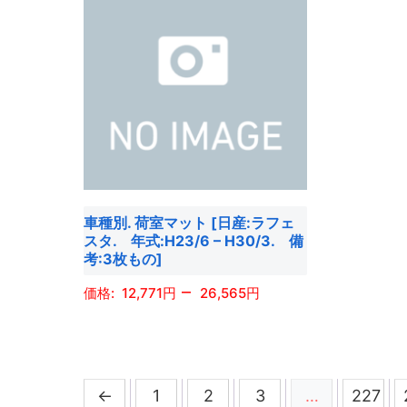
き
す。
す。
ま
に
に
ま
オ
オ
す
は
は
す
プ
プ
複
複
シ
シ
数
数
ョ
ョ
の
の
ン
ン
バ
バ
は
は
リ
リ
商
商
エ
エ
品
品
ー
ー
車種別. 荷室マット [日産:ラフェ
ペ
ペ
シ
シ
スタ. 年式:H23/6 – H30/3. 備
ー
ー
ョ
ョ
考:3枚もの]
ジ
ジ
ン
ン
–
12,771
26,565
か
か
が
が
ら
ら
あ
あ
こ
選
選
り
り
の
択
択
ま
ま
商
で
で
←
1
2
3
…
227
す。
す。
品