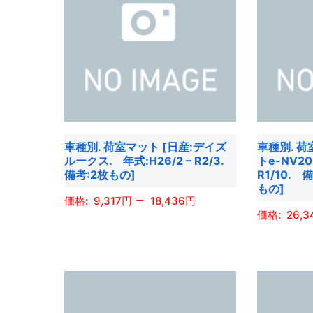
は
は
複
複
数
数
の
の
バ
バ
リ
リ
エ
エ
車種別. 荷室マット [日産:デイズ
車種別. 荷
ー
ー
ルークス. 年式:H26/2 – R2/3.
トe-NV20
シ
シ
備考:2枚もの]
R1/10. 
ョ
ョ
もの]
–
9,317
18,436
ン
ン
26,3
が
が
こ
あ
あ
こ
の
り
り
の
商
ま
ま
商
品
す。
す。
品
に