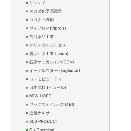
リンレイ
タカダ化学品製造
ココナツ洗剤
ヴィプロス(Vipro's)
古河薬品工業
クリスタルプロセス
横浜油脂工業 (Linda)
石原ケミカル (UNICON)
イーグルスター (Eaglestar)
コスモビューティ
日本磨料 (ピカール)
NEW HOPE
ワックスオイル (防錆剤)
近畿ナルサ
303 PRODUCT
Qu-Chemical