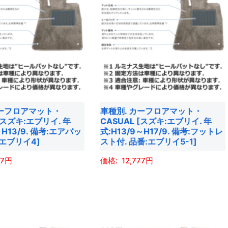
カーフロアマット・
車種別. カーフロアマット・
 [スズキ:エブリイ. 年
CASUAL [スズキ:エブリイ. 年
～H13/9. 備考:エアバッ
式:H13/9～H17/9. 備考:フットレ
:エブリイ4]
スト付. 品番:エブリイ5-1]
77
12,777
こ
の
商
品