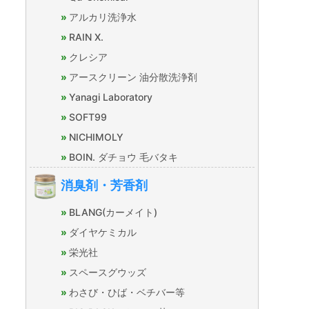
アルカリ洗浄水
RAIN X.
クレシア
アースクリーン 油分散洗浄剤
Yanagi Laboratory
SOFT99
NICHIMOLY
BOIN. ダチョウ 毛バタキ
消臭剤・芳香剤
BLANG(カーメイト)
ダイヤケミカル
栄光社
スペースグウッズ
わさび・ひば・ベチバー等