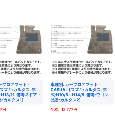
選
あ
こ
択
り
の
で
ま
商
き
す。
品
ま
オ
に
す
プ
は
シ
複
ョ
数
ン
の
は
バ
商
リ
品
エ
カーフロアマット・
車種別. カーフロアマット・
ペ
ー
 [スズキ:カルタス. 年
CASUAL [スズキ:カルタス. 年
ー
シ
～H13/11. 備考:3ドア・
式:H10/5～H14/8. 備考:ワゴン.
ジ
ョ
番:カルタス1]
品番:カルタス2]
か
ン
77
12,777
ら
が