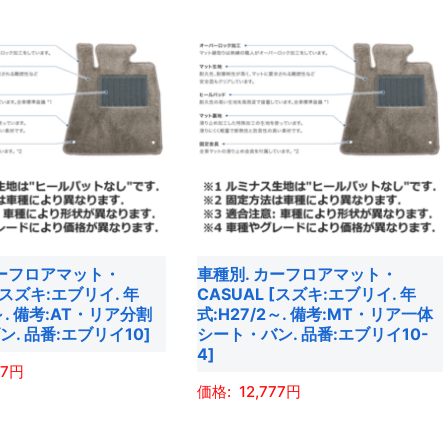
商
き
す。
品
ま
オ
に
す
プ
は
シ
複
ョ
数
ン
の
は
バ
商
リ
品
エ
ペ
カーフロアマット・
車種別. カーフロアマット・
ー
ー
 [スズキ:エブリイ. 年
CASUAL [スズキ:エブリイ. 年
シ
ジ
2～. 備考:AT・リア分割
式:H27/2～. 備考:MT・リア一体
ョ
. 品番:エブリイ10]
シート・バン. 品番:エブリイ10-
か
4]
ン
ら
77
が
選
12,777
あ
択
こ
り
で