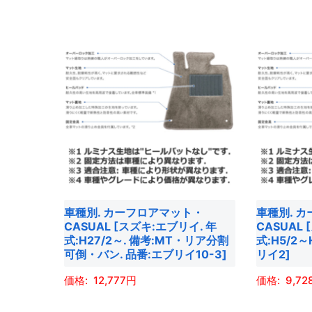
商
商
き
き
す。
す。
品
品
ま
ま
オ
オ
に
に
す
す
プ
プ
は
は
シ
シ
複
複
ョ
ョ
数
数
ン
ン
の
の
は
は
バ
バ
商
商
リ
リ
品
品
エ
エ
ペ
ペ
ー
ー
ー
ー
車種別. カーフロアマット・
車種別. 
シ
シ
ジ
ジ
CASUAL [スズキ:エブリイ. 年
CASUAL
ョ
ョ
式:H27/2～. 備考:MT・リア分割
式:H5/2～H
か
か
可倒・バン. 品番:エブリイ10-3]
リイ2]
ン
ン
ら
ら
が
が
選
選
12,777
9,72
あ
あ
択
択
こ
こ