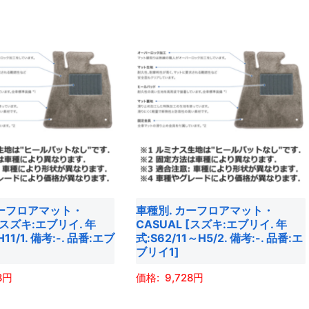
の
ま
き
商
す。
ま
品
オ
す
に
プ
は
シ
複
ョ
数
ン
の
は
バ
商
リ
品
エ
ペ
カーフロアマット・
車種別. カーフロアマット・
ー
ー
 [スズキ:エブリイ. 年
CASUAL [スズキ:エブリイ. 年
シ
ジ
11/1. 備考:-. 品番:エブ
式:S62/11～H5/2. 備考:-. 品番:エ
ョ
ブリイ1]
か
ン
ら
8
9,728
が
選
あ
こ
択