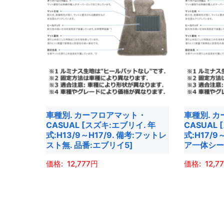
に
に
は
は
複
複
数
数
の
の
バ
バ
リ
リ
エ
エ
車種別. カーフロアマット・
車種別. 
ー
ー
CASUAL [スズキ:エブリイ. 年
CASUAL
シ
シ
式:H13/9～H17/9. 備考:フットレ
式:H17/9
ョ
ョ
スト無. 品番:エブリイ5]
ア一体シート
ン
ン
12,777
12,7
が
が
あ
あ
こ
こ
り
り
の
の
ま
ま
商
商
す。
す。
品
品