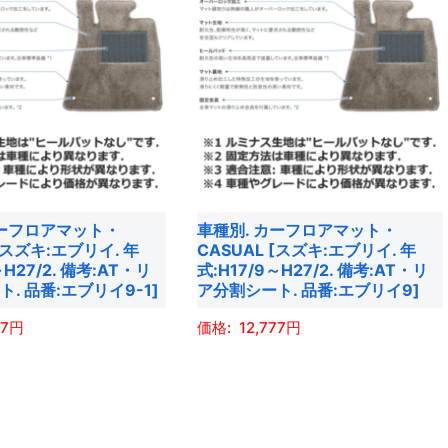
に
は
複
数
の
バ
リ
エ
カーフロアマット・
車種別. カーフロアマット・
ー
 [スズキ:エブリイ. 年
CASUAL [スズキ:エブリイ. 年
シ
～H27/2. 備考:AT・リ
式:H17/9～H27/2. 備考:AT・リ
ョ
. 品番:エブリイ9-1]
ア分割シート. 品番:エブリイ9]
ン
77
12,777
が
あ
こ
り
の
ま
商
す。
品