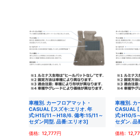
あ
あ
こ
こ
択
択
り
り
の
の
で
で
ま
ま
商
商
き
き
す。
す。
品
品
ま
ま
オ
オ
に
に
す
す
プ
プ
は
は
シ
シ
複
複
ョ
ョ
数
数
ン
ン
の
の
は
は
バ
バ
商
商
リ
リ
品
品
エ
エ
車種別. カーフロアマット・
車種別. 
ペ
ペ
ー
ー
CASUAL [スズキ:エリオ. 年
CASUAL
ー
ー
シ
シ
式:H15/11～H18/6. 備考:15/11～
式:H10/5
ジ
ジ
ョ
ョ
セダン同型. 品番:エリオ3]
セダン. 品
か
か
ン
ン
12,777
12,7
ら
ら
が
が