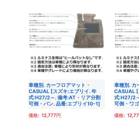
き
き
す。
す。
品
品
ま
ま
オ
オ
に
に
す
す
プ
プ
は
は
シ
シ
複
複
ョ
ョ
数
数
ン
ン
の
の
は
は
バ
バ
商
商
リ
リ
品
品
エ
エ
ペ
ペ
ー
ー
車種別. カーフロアマット・
車種別. 
ー
ー
シ
シ
CASUAL [スズキ:エブリイ. 年
CASUAL
ジ
ジ
ョ
ョ
式:H27/2～. 備考:AT・リア分割
式:H27/
可倒・バン. 品番:エブリイ10-1]
可倒・ワゴン
か
か
ン
ン
ら
ら
が
が
12,777
12,7
選
選
あ
あ
こ
こ
択
択
り
り
の
の
で
で
ま
ま