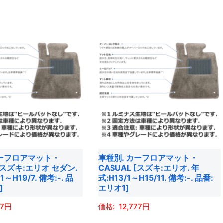
り
の
で
ま
商
き
す。
品
ま
オ
に
す
プ
は
シ
複
ョ
数
ン
の
は
バ
商
リ
品
エ
カーフロアマット・
車種別. カーフロアマット・
ペ
ー
 [スズキ:エリオ セダン.
CASUAL [スズキ:エリオ. 年
ー
シ
1～H19/7. 備考:-. 品
式:H13/1～H15/11. 備考:-. 品番:
ジ
ョ
]
エリオ1]
か
ン
77
12,777
ら
が