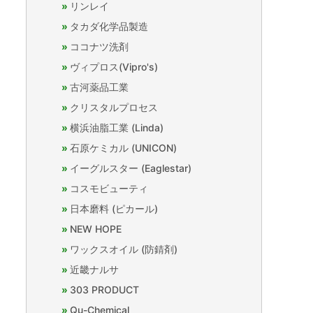
リンレイ
タカダ化学品製造
ココナツ洗剤
ヴィプロス(Vipro's)
古河薬品工業
クリスタルプロセス
横浜油脂工業 (Linda)
石原ケミカル (UNICON)
イーグルスター (Eaglestar)
コスモビューティ
日本磨料 (ピカール)
NEW HOPE
ワックスオイル (防錆剤)
近畿ナルサ
303 PRODUCT
Qu-Chemical