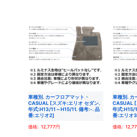
り
り
で
で
の
の
ま
ま
き
き
商
商
す。
す。
ま
ま
品
品
オ
オ
す
す
に
に
プ
プ
は
は
シ
シ
複
複
ョ
ョ
数
数
ン
ン
の
の
は
は
バ
バ
商
商
リ
リ
品
品
エ
エ
ペ
ペ
車種別. カーフロアマット・
車種別. 
ー
ー
ー
ー
CASUAL [スズキ:エリオ セダン.
CASUAL
シ
シ
ジ
ジ
年式:H13/11～H15/11. 備考:-. 品
年式:H15/1
ョ
ョ
番:エリオ2]
番:エリオ3
か
か
ン
ン
ら
ら
12,777
12,7
が
が
選
選