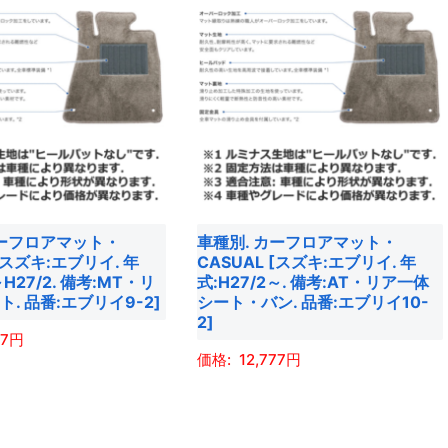
オ
に
プ
は
シ
複
ョ
数
ン
の
は
バ
商
リ
品
エ
カーフロアマット・
車種別. カーフロアマット・
ペ
ー
 [スズキ:エブリイ. 年
CASUAL [スズキ:エブリイ. 年
ー
シ
～H27/2. 備考:MT・リ
式:H27/2～. 備考:AT・リア一体
ジ
ョ
. 品番:エブリイ9-2]
シート・バン. 品番:エブリイ10-
2]
か
ン
77
ら
が
12,777
選
あ
こ
択
り
の
で
ま