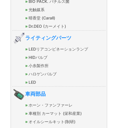
BIO PACK. バチルス菌
光触媒系
晴香堂 (Carall)
Dr.DEO (カーメイト)
ライティングパーツ
LEDリアコンビネーションランプ
HIDバルブ
小糸製作所
ハロゲンバルブ
LED
車両部品
ホーン・ファンファーレ
車種別 カーマット (栄和産業)
オイルシールキット(制研)