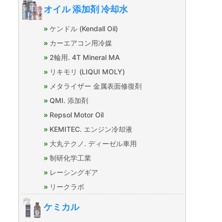
オイル 添加剤 冷却水
ケンドル (Kendall Oil)
カーエアコン用冷媒
2輪用. 4T Mineral MA
リキモリ (LIQUI MOLY)
メタライザー 金属表面修復剤
QMI. 添加剤
Repsol Motor Oil
KEMITEC. エンジン冷却液
大丸テクノ. ディーゼル車用
制研化学工業
レーシングギア
リークラボ
ケミカル