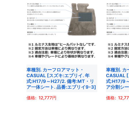
オ
オ
に
に
プ
プ
は
は
シ
シ
複
複
ョ
ョ
数
数
ン
ン
の
の
は
は
バ
バ
商
商
リ
リ
品
品
エ
エ
車種別. カーフロアマット・
車種別. 
ペ
ペ
ー
ー
CASUAL [スズキ:エブリイ. 年
CASUAL
ー
ー
シ
シ
式:H17/9～H27/2. 備考:MT・リ
式:H17/9
ジ
ジ
ョ
ョ
ア一体シート. 品番:エブリイ9-3]
ア分割シート
か
か
ン
ン
12,777
12,7
ら
ら
が
が
選
選
あ
あ
こ
こ
択
択
り
り
の
の
で
で
ま
ま
商
商