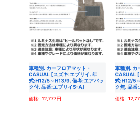
車種別. カーフロアマット・
車種別. 
CASUAL [スズキ:エブリイ. 年
CASUAL
式:H12/5～H13/9. 備考:エアバッ
式:H12/5
ク付. 品番:エブリイ5-A]
ク無. 品番
12,777
12,7
こ
こ
の
の
商
商
品
品