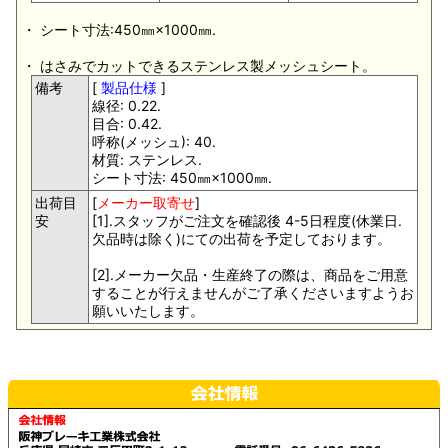
・ シート寸法:450㎜×1000㎜.
・ はさみでカットできるステンレス製メッシュシート。
備考
[
製品仕様
]
線径: 0.22.
目合: 0.42.
呼称(メッシュ): 40.
材質: ステンレス.
シート寸法: 450㎜×1000㎜.
出荷目
[
メーカー取寄せ
]
安
[1].スタッフがご注文を確認後 4-5日程度(休業日.
欠品時は除く)にての出荷を予定しております。
[2].メーカー欠品・生産終了の際は、商品をご用意
することが行えませんがご了承くださいますようお
願いいたします。