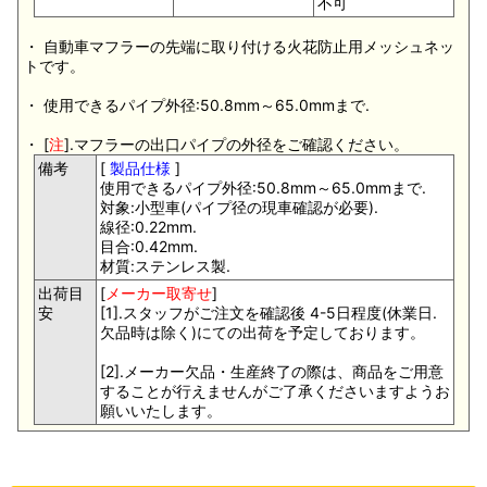
不可
・ 自動車マフラーの先端に取り付ける火花防止用メッシュネッ
トです。
・ 使用できるパイプ外径:50.8mm～65.0mmまで.
・ [
注
].マフラーの出口パイプの外径をご確認ください。
備考
[
製品仕様
]
使用できるパイプ外径:50.8mm～65.0mmまで.
対象:小型車(パイプ径の現車確認が必要).
線径:0.22mm.
目合:0.42mm.
材質:ステンレス製.
出荷目
[
メーカー取寄せ
]
安
[1].スタッフがご注文を確認後 4-5日程度(休業日.
欠品時は除く)にての出荷を予定しております。
[2].メーカー欠品・生産終了の際は、商品をご用意
することが行えませんがご了承くださいますようお
願いいたします。