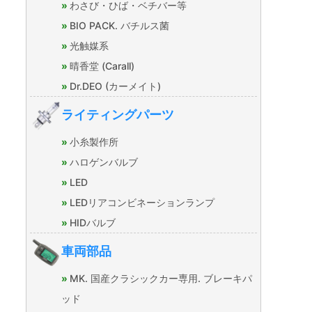
わさび・ひば・ベチバー等
BIO PACK. バチルス菌
光触媒系
晴香堂 (Carall)
Dr.DEO (カーメイト)
ライティングパーツ
小糸製作所
ハロゲンバルブ
LED
LEDリアコンビネーションランプ
HIDバルブ
車両部品
MK. 国産クラシックカー専用. ブレーキパ
ッド