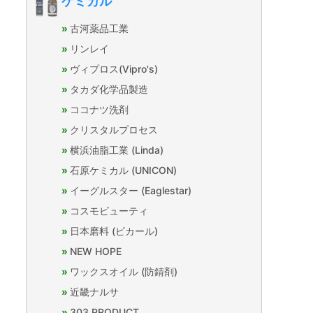
ケミカル
古河薬品工業
リンレイ
ヴィプロス(Vipro's)
タカダ化学品製造
ココナツ洗剤
クリスタルプロセス
横浜油脂工業 (Linda)
石原ケミカル (UNICON)
イーグルスター (Eaglestar)
コスモビューティ
日本磨料 (ピカール)
NEW HOPE
ワックスオイル (防錆剤)
近畿ナルサ
303 PRODUCT