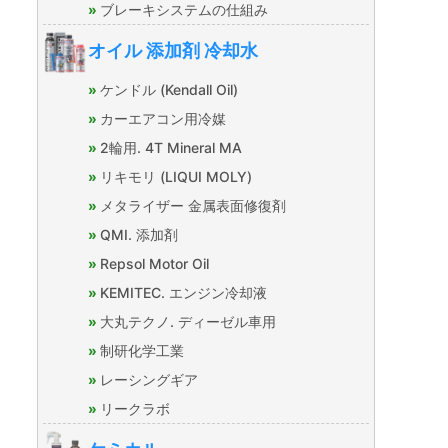
ブレーキシステムの仕組み
オイル 添加剤 冷却水
ケンドル (Kendall Oil)
カーエアコン用冷媒
2輪用. 4T Mineral MA
リキモリ (LIQUI MOLY)
メタライザー 金属表面修復剤
QMI. 添加剤
Repsol Motor Oil
KEMITEC. エンジン冷却液
大丸テクノ. ディーゼル車用
制研化学工業
レーシングギア
リークラボ