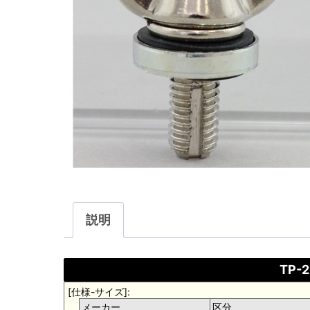
説明
TP-
[仕様-サイズ]:
メーカー
区分