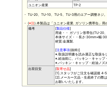
ユニオン産業
TP-2
・ TU-20、TU-10、TU-5、TU-3用のエアー調整ネジ
・ (
※注
).本製品は「ユニオン産業. ガソリン携帯缶」
備考
[
製品仕様
]
用途・・ ガソリン形帯缶(TU-20、T
本体サイズ・・長さ:30mm×幅:30
材質:金属製.
[
注意事項
(抜粋)]
※.取扱説明書を読み適正な取扱を
※.給油前に、パッキン・キャッ
※.パッキン・キャップ・給油ノ
出荷目安
[
取寄せ品
]
[1].スタッフがご注文を確認後 
[2].メーカー欠品・生産終了の
お願いいたします。