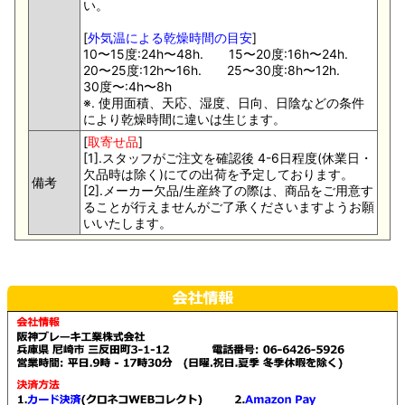
い。
[
外気温による乾燥時間の目安
]
10〜15度:24h〜48h. 15〜20度:16h〜24h.
20〜25度:12h〜16h. 25〜30度:8h〜12h.
30度〜:4h〜8h
※. 使用面積、天応、湿度、日向、日陰などの条件
により乾燥時間に違いは生じます。
[
取寄せ品
]
[1].スタッフがご注文を確認後 4-6日程度(休業日・
欠品時は除く)にての出荷を予定しております。
備考
[2].メーカー欠品/生産終了の際は、商品をご用意す
ることが行えませんがご了承くださいますようお願
いいたします。