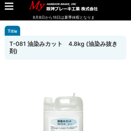
T-081 油染みカット 4.8kg (油染み抜き
剤)