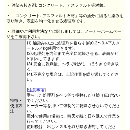
・ 油染み抜き剤: コンクリート、アスファルト等対象。
・ 「コンクリート. アスファルト石材」等の油分に困る油染みを
取り除き、表面を均一化させる処理剤です。
・ 詳細やご利用方法などに関しましては、メーカーホームペー
ジをご確認下さい。
(1).油染みの上に処理剤を垂らす(約0.3〜0.4平方メ
ートル／kg使用できます)。
(2).処理剤を内部まで完全に乾燥させる。表面がヒ
ビ割れしてきます。
(3).完全に乾燥後、ヘラで剥がし、ほうきで掃き取
る。
(4).不完全な場合は、上記作業を繰り返してくださ
い。
[
注意事項
]
垂らした処理剤をヘラ等で攪拌したり塗り広げない
特徴・
でください。
使用方
ヒーター等を用いて強制的に乾燥させないでくださ
法
い。
屋外で使用の場合は、晴天が続く日を選んで作業を
行ってください。
使用後は、出しノズルを取り除き密封してくださ