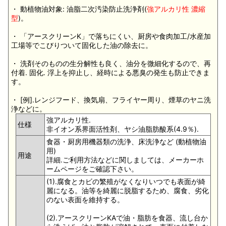
・ 動植物油対象: 油脂二次汚染防止洗浄剤(
強アルカリ性 濃縮
型
)。
・ 「アースクリーンK」で落ちにくい、厨房や食肉加工/水産加
工場等でこびりついて固化した油の除去に。
・ 洗剤そのものの生分解性も良く、油分を微細化するので、再
付着. 固化. 浮上を抑止し、経時による悪臭の発生も防止できま
す。
・ [例].レンジフード、換気扇、フライヤー周り、煙草のヤニ洗
浄などに。
強アルカリ性.
仕様
非イオン系界面活性剤、ヤシ油脂肪酸系(4.9％).
食器・厨房用機器類の洗浄、床洗浄など (動植物油
用)
用途
詳細.ご利用方法などに関しましては、メーカーホ
ームページをご確認下さい。
(1).腐食とカビの繁殖がなくなりいつでも表面が綺
麗になる。油等を綺麗に脱脂するため、腐食、劣化
のない表面を維持する。
(2).アースクリーンKAで油・脂肪を食器、流し台か