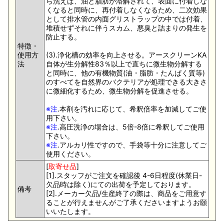
ら洗えば、油と脂肪が溶解されて、表面に付着しな
くなると同時に、再付着しなくなるため、二次効果
として排水管の内面グリストラップの中では付着、
堆積せずそれに伴うスカム、悪臭と詰まりの発生を
防止する。
特徴・
使用方
(3).浄化槽の効率を向上させる。アースクリーンKA
法
自体が生分解性83％以上で直ちに微生物分解する
と同時に、他の有機物質(油・脂肪・たんぱく質等)
のすべてを自然界のバクテリアが処理できる大きさ
に微細化するため、微生物分解を促進させる。
※注
.本剤を汚れに応じて、希釈倍率を加減してご使
用下さい。
※注
.高圧洗浄の場合は、5倍-8倍に希釈してご使用
下さい。
※注
.アルカリ性ですので、手袋等十分に注意してご
使用ください。
[
取寄せ品
]
[1].スタッフがご注文を確認後 4-6日程度(休業日-
欠品時は除く)にての出荷を予定しております。
備考
[2].メーカー欠品/生産終了の際は、商品をご用意す
ることが行えませんがご了承くださいますようお願
いいたします。