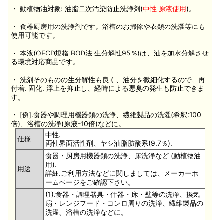
・ 動植物油対象: 油脂二次汚染防止洗浄剤(
中性 原液使用
)。
・ 食器厨房用の洗浄剤です。浴槽のお掃除や衣類の洗濯等にも
使用可能です。
・ 本液(OECD規格 BOD法 生分解性95％)は、油を加水分解させ
る環境対応商品です。
・ 洗剤そのものの生分解性も良く、油分を微細化するので、再
付着. 固化. 浮上を抑止し、経時による悪臭の発生も防止できま
す。
・ [例].食器や調理用機器類の洗浄、繊維製品の洗濯(希釈:100
倍)、浴槽の洗浄(原液-10倍)などに。
中性.
仕様
両性界面活性剤、ヤシ油脂肪酸系(9.7％).
食器・厨房用機器類の洗浄、床洗浄など (動植物油
用).
用途
詳細.ご利用方法などに関しましては、メーカーホ
ームページをご確認下さい。
(1).食器・調理器具・什器・床・壁等の洗浄、換気
扇・レンジフード・コンロ周りの洗浄、繊維製品の
洗濯、浴槽の洗浄などに。