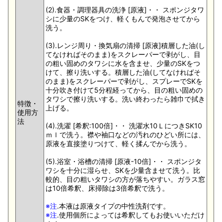
(2).食器・調理器具の洗浄 [原液]・・ スポンジタワ
シに少量のSKをつけ、軽くもんで発泡させてから
洗う。
(3).レンジ周り・換気扇の清掃 [原液]積層した油(し
てなければそのまま)をスクレーパーで剥がし、目
の粗い固めのタワシに水を含ませ、少量のSKをつ
けて、擦り洗いする。積層した油(してなければそ
のまま)をスクレーパーで剥がし、スプレーでSKを
十分吹き付けて5分程経ってから、目の粗い固めの
タワシで擦り洗いする。洗い終わったら雑巾で拭き
特徴・
上げる。
使用方
法
(4).洗濯 [希釈:100倍]・・ 洗濯水10ＬにつきSK10
ｍｌで洗う。襟や袖口などの汚れのひどい所には、
原液を直接塗りつけて、軽く揉んでから洗う。
(5).浴室・浴槽の清掃 [原液-10倍]・・ スポンジタ
ワシを十分に湿らせ、SKを少量含ませて洗う。比
較的、目の粗いタワシの方が落ちやすい。ガラス窓
は10倍希釈、床掃除は3倍希釈で洗う。
※注
.本液は原液タイプの中性洗剤です。
※注
.使用個所によっては希釈してもお使いいただけ