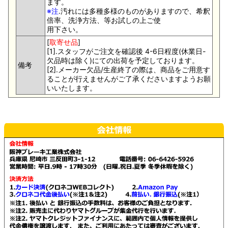
ます。
※注
.汚れには多種多様のものがありますので、希釈
倍率、洗浄方法、等お試しの上ご使
用下さい。
[
取寄せ品
]
[1].スタッフがご注文を確認後 4-6日程度(休業日-
欠品時は除く)にての出荷を予定しております。
備考
[2].メーカー欠品/生産終了の際は、商品をご用意す
ることが行えませんがご了承くださいますようお願
いいたします。