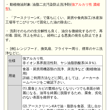
・ 動植物油対象: 油脂二次汚染防止洗浄剤(
強アルカリ性 濃縮
型
)。
・ 「アースクリーンK」で落ちにくい、厨房や食肉加工/水産加
工場等でこびりついて固化した油の除去に。
・ 洗剤そのものの生分解性も良く、油分を微細化するので、再
付着. 固化. 浮上を抑止し、経時による悪臭の発生も防止できま
す。
・ [例].レンジフード、換気扇、フライヤー周り、煙草のヤニ洗
浄などに。
強アルカリ性.
仕様
非イオン系界面活性剤、ヤシ油脂肪酸系(4.9％).
食器・厨房用機器類の洗浄、床洗浄など (動植物油
用)
用途
詳細.ご利用方法などに関しましては、メーカーホ
ームページをご確認下さい。
(1).腐食とカビの繁殖がなくなりいつでも表面が綺
麗になる。油等を綺麗に脱脂するため、腐食、劣化
のない表面を維持する。
(2).アースクリーンKAで油・脂肪を食器、流し台か