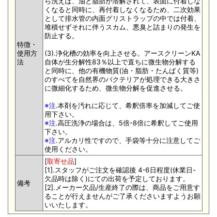
ら洗えば、油と脂肪が溶解されて、表面に付着しな
くなると同時に、再付着しなくなるため、二次効果
として排水管の内面グリストラップの中では付着、
堆積せずそれに伴うスカム、悪臭と詰まりの発生を
防止する。
特徴・
使用方
(3).浄化槽の効率を向上させる。アースクリーンKA
法
自体が生分解性83％以上で直ちに微生物分解する
と同時に、他の有機物質(油・脂肪・たんぱく質等)
のすべてを自然界のバクテリアが処理できる大きさ
に微細化するため、微生物分解を促進させる。
※注
.本剤を汚れに応じて、希釈倍率を加減してご使
用下さい。
※注
.高圧洗浄の場合は、5倍-8倍に希釈してご使用
下さい。
※注
.アルカリ性ですので、手袋等十分に注意してご
使用ください。
[
取寄せ品
]
[1].スタッフがご注文を確認後 4-6日程度(休業日-
欠品時は除く)にての出荷を予定しております。
備考
[2].メーカー欠品/生産終了の際は、商品をご用意す
ることが行えませんがご了承くださいますようお願
いいたします。