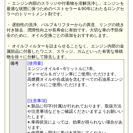
・ エンジン内部のスラッジや付着物を溶解洗浄し、エンジンを
最適な状態に保つためのベストセラー＆90年にわたるロングセ
ラーのトリートメント剤です。
・ 遅効性の洗浄、バルブ＆リフターからの異音、リングの焼き
付き除去、潤滑性向上や長寿命に有効です。大切な車の予防保
全のために、オイル交換ごとの添加をおすすめします。
・ オイルフィルターを詰まらせることなく、エンジン内部の金
属部品に付着したワニス、スラッジ、ガムといった有害な堆積
物を徐々に分解して除去します。
備考
[
使用量
]
エンジンオイル4～6リットルに1本。
ディーゼル＆ガソリン車にご使用いただけます。
高燃費オイルや合成油を含むすべての石油系エンジ
ンオイルにご使用いただけます。
[
注意事項
]
※.製品に印字(付属)が行われております、取扱方法
や注意事項などをご確認くださいますようお願いい
たします。
※.車両状況によっては、効果が得られない場合があ
ります。
※.使用量・用法に基づき添加してください。