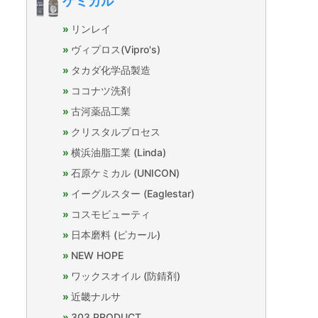
ケミカル
リンレイ
ヴィプロス(Vipro's)
タカダ化学品製造
ココナツ洗剤
古河薬品工業
クリスタルプロセス
横浜油脂工業 (Linda)
石原ケミカル (UNICON)
イーグルスター (Eaglestar)
コスモビューティ
日本磨料 (ピカール)
NEW HOPE
ワックスオイル (防錆剤)
近畿ナルサ
303 PRODUCT