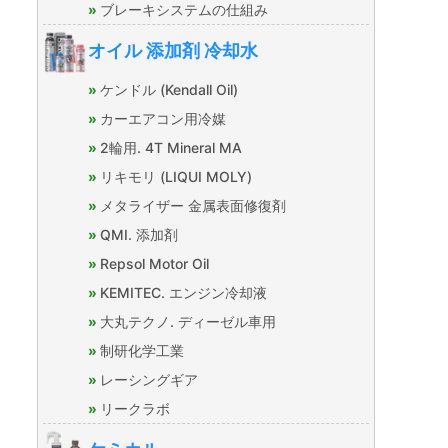
ブレーキシステムの仕組み
オイル 添加剤 冷却水
ケンドル (Kendall Oil)
カーエアコン用冷媒
2輪用. 4T Mineral MA
リキモリ (LIQUI MOLY)
メタライザー 金属表面修復剤
QMI. 添加剤
Repsol Motor Oil
KEMITEC. エンジン冷却液
大丸テクノ. ディーゼル車用
制研化学工業
レーシングギア
リークラボ