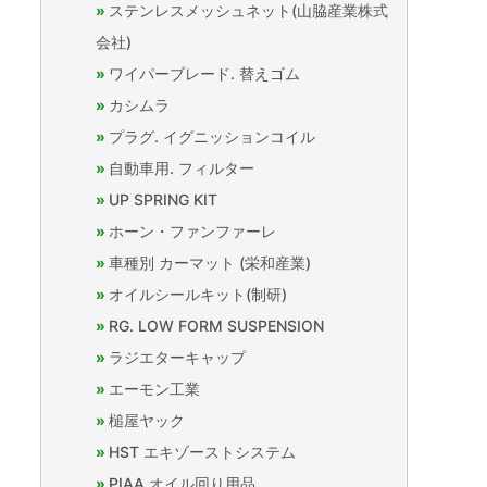
ステンレスメッシュネット(山脇産業株式
会社)
ワイパーブレード. 替えゴム
カシムラ
プラグ. イグニッションコイル
自動車用. フィルター
UP SPRING KIT
ホーン・ファンファーレ
車種別 カーマット (栄和産業)
オイルシールキット(制研)
RG. LOW FORM SUSPENSION
ラジエターキャップ
エーモン工業
槌屋ヤック
HST エキゾーストシステム
PIAA オイル回り用品