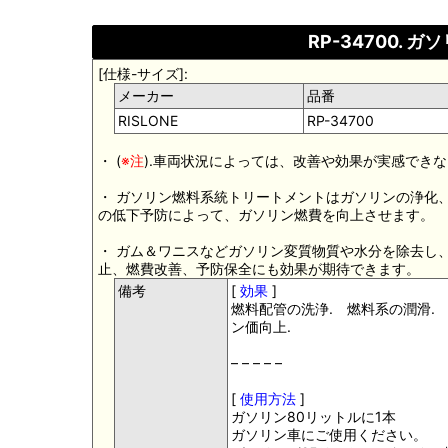
RP-34700.
[仕様-サイズ]:
メーカー
品番
RISLONE
RP-34700
・ (
※注
).車両状況によっては、改善や効果が実感でき
・ ガソリン燃料系統トリートメントはガソリンの浄化
の低下予防によって、ガソリン燃費を向上させます。
・ ガム＆ワニスなどガソリン変質物質や水分を除去し
止、燃費改善、予防保全にも効果が期待できます。
備考
[
効果
]
燃料配管の洗浄. 燃料系の潤滑.
ン価向上.
– – – – –
[
使用方法
]
ガソリン80リットルに1本
ガソリン車にご使用ください。