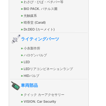
わさび・ひば・ベチバー等
BIO PACK. バチルス菌
光触媒系
晴香堂 (Carall)
Dr.DEO (カーメイト)
ライティングパーツ
小糸製作所
ハロゲンバルブ
LED
LEDリアコンビネーションランプ
HIDバルブ
車両部品
クイック カーアクセサリー
VISION. Car Security