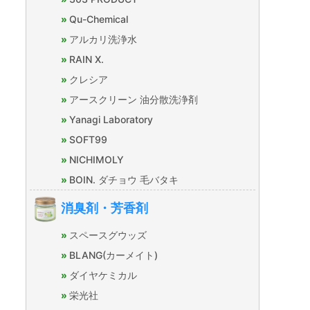
Qu-Chemical
アルカリ洗浄水
RAIN X.
クレシア
アースクリーン 油分散洗浄剤
Yanagi Laboratory
SOFT99
NICHIMOLY
BOIN. ダチョウ 毛バタキ
消臭剤・芳香剤
スペースグウッズ
BLANG(カーメイト)
ダイヤケミカル
栄光社