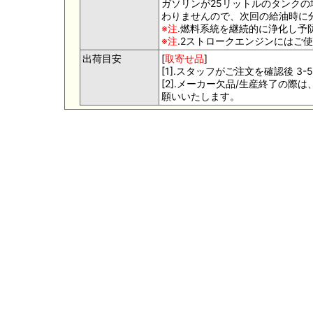
ガソリンが25リットルのタンク
わりませんので、次回の給油時に
※注
.燃料系統を継続的に浄化し予
※注
.2ストロークエンジンにはご
出荷目安
[
取寄せ品
]
[1].スタッフがご注文を確認後 
[2].メーカー欠品/生産終了の
願いいたします。