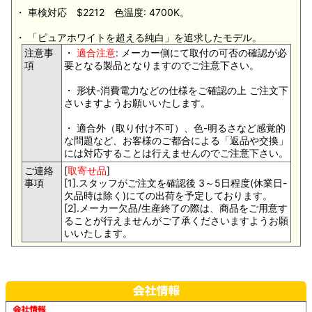
・ 車検対応 $2212 色温度: 4700K。
・ 「ピュアホワイトを超える純白」を追求したモデル。
注意事
・
適合注意
: メーカー側にて取付の可否の確認が必
項
要となる製品となりますのでご注意下さい。
・ 形状-消費電力などの仕様をご確認の上 ご注文下
さいますようお願いいたします。
・ 適合外（取り付け不可）、色-明るさなど感覚的
な問題など、お客様のご都合による「返品や交換」
には対応することは行えませんのでご注意下さい。
ご連絡
[
取寄せ品
]
事項
[1].スタッフがご注文を確認後 3～5日程度(休業日-
欠品時は除く)にての出荷を予定しております。
[2].メーカー欠品/生産終了の際は、商品をご用意す
ることが行えませんがご了承くださいますようお願
いいたします。