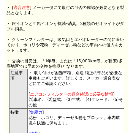
・ [
適合注意
]:メーカー側にて取付の可否の確認が必要となる製
品となります。
・ 銀イオンと亜鉛イオンが抗菌-消臭。2種類のゼオライトがダ
ブル消臭。
・ クリーンフィルターは、吸気口とエバポレーターの間に着い
ており、ホコリや花粉、ディーゼル粉などの車内への侵入をカ
ットします。
・ 交換の目安は、「1年毎」または「15,000km毎」が目安(多
塵地区では早めの交換を推奨)となります。
注意事
・ 取り付けが困難車種、別途 純正の部品が必要な
項
車種もございます。詳しくは、メーカー適合表な
どにてご確認ください。
[
エアコンフィルターの適合確認に必要な情報
]
(1)車名. (2)型式. (3)年式. (4)グレード. (5)そ
の他.
特徴
[
集塵力
]
花粉、ホコリ、ディーゼル粉をブロック。車内環
境を快適に保ちます。