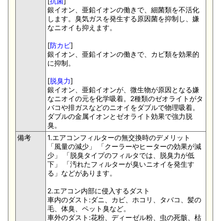
[
抗菌
]
銀イオン、亜鉛イオンの働きで、細菌類を不活化
します。臭気ガスを発生する原因菌を抑制し、嫌
なニオイも抑えます。
[
防カビ
]
銀イオン、亜鉛イオンの働きで、カビ類を効果的
に抑制。
[
脱臭力
]
銀イオン、亜鉛イオンが、微生物が原因となる嫌
なニオイの元を化学吸着。2種類のゼオライトがタ
バコや排ガスなどのニオイをダブルで物理吸着。
ダブルの金属イオンとゼオライト効果で強力脱
臭。
備考
1.エアコンフィルターの無交換時のデメリット
「風量の減少」 「クーラーやヒーターの効果が減
少」 「脱臭タイプのフィルタでは、脱臭力が低
下」 「汚れたフィルターが臭いニオイを発生す
る」などがあります。
2.エアコン内部に侵入するダスト
車内のダスト:ダニ、カビ、ホコリ、タバコ、髪の
毛、体臭、ペット臭など。
車外のダスト:花粉、ディーゼル粉、虫の死骸、枯