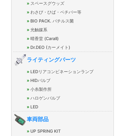
スペースグウッズ
わさび・ひば・ベチバー等
BIO PACK. バチルス菌
光触媒系
晴香堂 (Carall)
Dr.DEO (カーメイト)
ライティングパーツ
LEDリアコンビネーションランプ
HIDバルブ
小糸製作所
ハロゲンバルブ
LED
車両部品
UP SPRING KIT