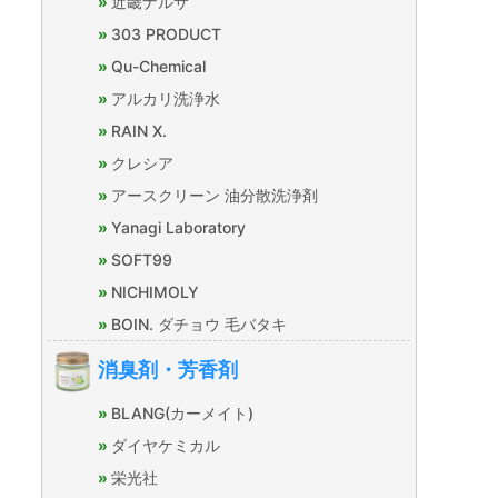
近畿ナルサ
303 PRODUCT
Qu-Chemical
アルカリ洗浄水
RAIN X.
クレシア
アースクリーン 油分散洗浄剤
Yanagi Laboratory
SOFT99
NICHIMOLY
BOIN. ダチョウ 毛バタキ
消臭剤・芳香剤
BLANG(カーメイト)
ダイヤケミカル
栄光社