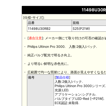
11498U30R
[仕様-サイズ]:
品番
規格
11498U30RB2
S25(P21W)
・ [
適合注意
]: メーカー側にて取り付けの可否の確認
・ Philips Ultinon Pro 3000. 入数:2個入/パック.
・ 純正バルブ配光で明るさ向上。
・ より明るい鮮明な赤色光に。
・ 広範囲で均一な照射により、路面が見えやすくなる
備考
[
製品仕様
]
入数:2個入/パック.
Philips Ultinon Pro 3000シリーズ.
光源:LED.
アプリケーション:シグナル.
バルブタイプ:LED-Red [~P21W].
ECE認証:未取得.