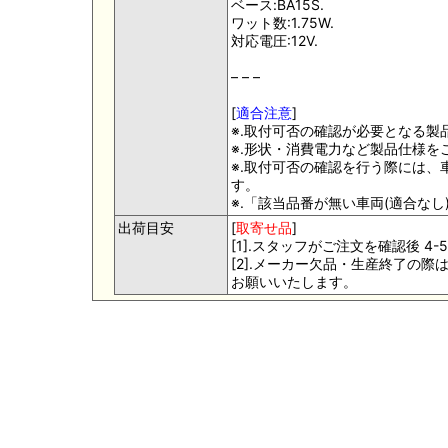
ベース:BA15S.
ワット数:1.75W.
対応電圧:12V.
– – –
[
適合注意
]
※.取付可否の確認が必要となる製
※.形状・消費電力など製品仕様を
※.取付可否の確認を行う際には
す。
※.「該当品番が無い車両(適合な
出荷目安
[
取寄せ品
]
[1].スタッフがご注文を確認後 
[2].メーカー欠品・生産終了の
お願いいたします。