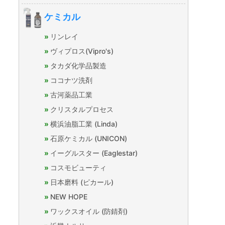
ケミカル
リンレイ
ヴィプロス(Vipro's)
タカダ化学品製造
ココナツ洗剤
古河薬品工業
クリスタルプロセス
横浜油脂工業 (Linda)
石原ケミカル (UNICON)
イーグルスター (Eaglestar)
コスモビューティ
日本磨料 (ピカール)
NEW HOPE
ワックスオイル (防錆剤)