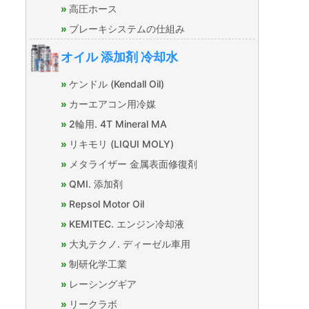
高圧ホース
ブレーキシステムの仕組み
オイル 添加剤 冷却水
ケンドル (Kendall Oil)
カーエアコン用冷媒
2輪用. 4T Mineral MA
リキモリ (LIQUI MOLY)
メタライザー 金属表面修復剤
QMI. 添加剤
Repsol Motor Oil
KEMITEC. エンジン冷却液
大丸テクノ. ディーゼル車用
制研化学工業
レーシングギア
リークラボ