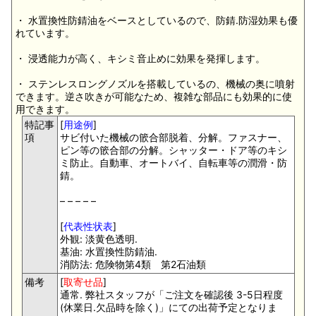
・ 水置換性防錆油をベースとしているので、防錆.防湿効果も優
れています。
・ 浸透能力が高く、キシミ音止めに効果を発揮します。
・ ステンレスロングノズルを搭載しているの、機械の奥に噴射
できます。逆さ吹きが可能なため、複雑な部品にも効果的に使
用できます。
特記事
[
用途例
]
項
サビ付いた機械の篏合部脱着、分解。ファスナー、
ピン等の篏合部の分解。シャッター・ドア等のキシ
ミ防止。自動車、オートバイ、自転車等の潤滑・防
錆。
– – – – –
[
代表性状表
]
外観: 淡黄色透明.
基油: 水置換性防錆油.
消防法: 危険物第4類 第2石油類
備考
[
取寄せ品
]
通常. 弊社スタッフが「ご注文を確認後 3-5日程度
(休業日.欠品時を除く)」にての出荷予定となりま