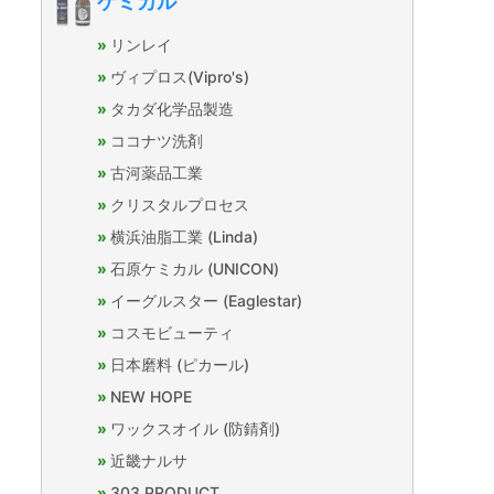
ケミカル
リンレイ
ヴィプロス(Vipro's)
タカダ化学品製造
ココナツ洗剤
古河薬品工業
クリスタルプロセス
横浜油脂工業 (Linda)
石原ケミカル (UNICON)
イーグルスター (Eaglestar)
コスモビューティ
日本磨料 (ピカール)
NEW HOPE
ワックスオイル (防錆剤)
近畿ナルサ
303 PRODUCT