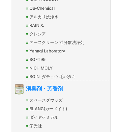
Qu-Chemical
アルカリ洗浄水
RAIN X.
クレシア
アースクリーン 油分散洗浄剤
Yanagi Laboratory
SOFT99
NICHIMOLY
BOIN. ダチョウ 毛バタキ
消臭剤・芳香剤
スペースグウッズ
BLANG(カーメイト)
ダイヤケミカル
栄光社