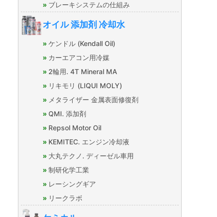
ブレーキシステムの仕組み
オイル 添加剤 冷却水
ケンドル (Kendall Oil)
カーエアコン用冷媒
2輪用. 4T Mineral MA
リキモリ (LIQUI MOLY)
メタライザー 金属表面修復剤
QMI. 添加剤
Repsol Motor Oil
KEMITEC. エンジン冷却液
大丸テクノ. ディーゼル車用
制研化学工業
レーシングギア
リークラボ