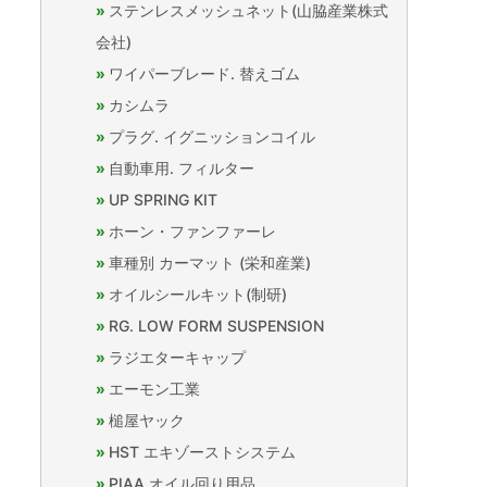
ステンレスメッシュネット(山脇産業株式
会社)
ワイパーブレード. 替えゴム
カシムラ
プラグ. イグニッションコイル
自動車用. フィルター
UP SPRING KIT
ホーン・ファンファーレ
車種別 カーマット (栄和産業)
オイルシールキット(制研)
RG. LOW FORM SUSPENSION
ラジエターキャップ
エーモン工業
槌屋ヤック
HST エキゾーストシステム
PIAA オイル回り用品