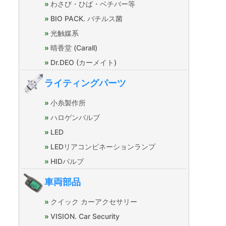
わさび・ひば・ベチバー等
BIO PACK. バチルス菌
光触媒系
晴香堂 (Carall)
Dr.DEO (カーメイト)
ライティングパーツ
小糸製作所
ハロゲンバルブ
LED
LEDリアコンビネーションランプ
HIDバルブ
車両部品
クイック カーアクセサリー
VISION. Car Security