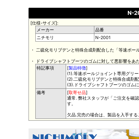
N-
[仕様-サイズ]:
メーカー
品番
ニチモリ
N-2001
・ 二硫化モリブデンと特殊合成剤配合した「等速ボー
・ ドライブシャフトブーツのゴムに対して悪影響をあ
特記事項
[
製品特徴
]
(1).等速ボールジョイント専用グリー
(2).二硫化モリブデンと特殊合成剤配
(3).ドライブシャフトブーツのゴム
備考
[
取寄せ品
]
通常. 弊社スタッフが「ご注文を確認
す。
欠品.完売の場合は、製品を入手す