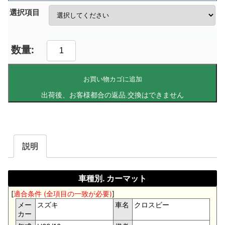
選択項目
お買い物カゴに追加
説明
車種別. カーマット
[
適合条件 (全項目の一致が必要)
]
メー
スズキ
車名
クロスビー
カー