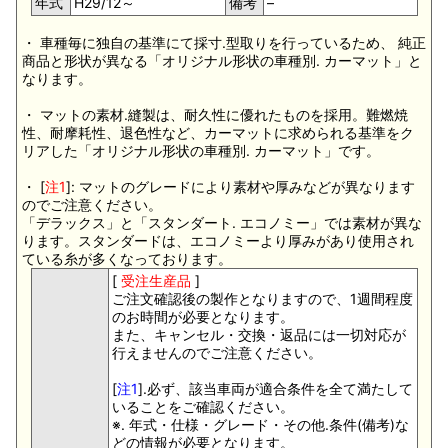
年式
H29/12～
備考
–
・ 車種毎に独自の基準にて採寸.型取りを行っているため、 純正
商品と形状が異なる「オリジナル形状の車種別. カーマット」と
なります。
・ マットの素材.縫製は、耐久性に優れたものを採用。難燃焼
性、耐摩耗性、退色性など、カーマットに求められる基準をク
リアした「オリジナル形状の車種別. カーマット」です。
・ [
注1
]: マットのグレードにより素材や厚みなどが異なります
のでご注意ください。
「デラックス」と「スタンダート. エコノミー」では素材が異な
ります。スタンダードは、エコノミーより厚みがあり使用され
ている糸が多くなっております。
[
受注生産品
]
ご注文確認後の製作となりますので、1週間程度
のお時間が必要となります。
また、キャンセル・交換・返品には一切対応が
行えませんのでご注意ください。
[
注1
].必ず、該当車両が適合条件を全て満たして
いることをご確認ください。
※. 年式・仕様・グレード・その他.条件(備考)な
どの情報が必要となります。