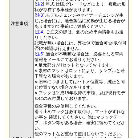
[
注2
].年式.仕様.グレードなどにより、複数の形
状が存在する車種があります。
[
注3
].モデルチェンジやマイナーチェンジが生
じた場合には、適合製品に変動が生じる場合が
注意事項
ありますので事前にご連絡ください。
[
注4
].ご注文の際は、念のため車両情報をお送
りください。
記載が無い場合には、弊社側で適合可否(取付可
否)の確認は行えません。
[
注5
].適合が不明瞭な場合は、必要となる車両
情報をメールにてお送りください。
※.足元部分が1セットとなっております。
※.素材のマットはロットにより、サンプルと若
干異なる場合があります。
※.旧車につきましてはハトメ位置等、純正と同
じ位置でない場合があります。
※.フックは平成15年以降の車種、及び現行モデ
ルにのみ付属しております。
適合車種のみ使用してください。
滑り止めフックは必ず取付け、マットがずれな
い事を 確認してください。他にマジックテー
プ、ボタン等がある場合、確実に留めてくださ
い。
他のマットなど重ねて使用しないでください。