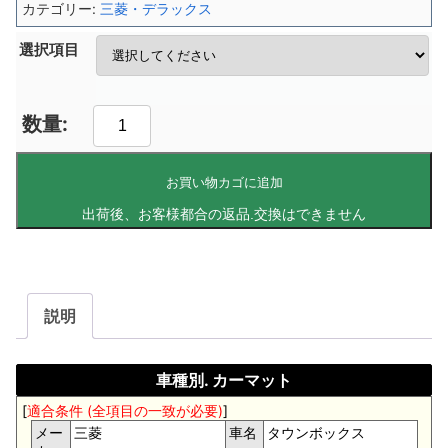
カテゴリー:
三菱・デラックス
選択項目
お買い物カゴに追加
説明
車種別. カーマット
[
適合条件 (全項目の一致が必要)
]
メー
三菱
車名
タウンボックス