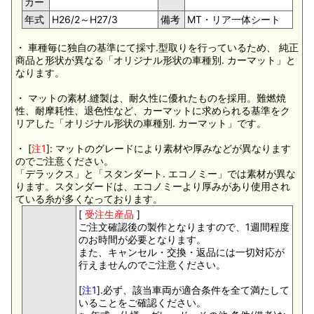
カー
年式
H26/2～H27/3
備考
MT・リア一体シート
・ 車種毎に独自の基準にて採寸.型取りを行っているため、 純正
商品と形状が異なる「オリジナル形状の車種別. カーマット」と
なります。
・ マットの素材.縫製は、耐久性に優れたものを採用。難燃焼
性、耐摩耗性、退色性など、カーマットに求められる基準をク
リアした「オリジナル形状の車種別. カーマット」です。
・ [
注1
]: マットのグレードにより素材や厚みなどが異なります
のでご注意ください。
「デラックス」と「スタンダート. エコノミー」では素材が異な
ります。スタンダードは、エコノミーより厚みがあり使用され
ている糸が多くなっております。
[
受注生産品
]
ご注文確認後の製作となりますので、1週間程度
のお時間が必要となります。
また、キャンセル・交換・返品には一切対応が
行えませんのでご注意ください。
[
注1
].必ず、該当車両が適合条件を全て満たして
いることをご確認ください。