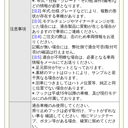
※. 年式・仕様・グレード・その他.条件(備考)な
どの情報が必要となります。
[
注2
].年式.仕様.グレードなどにより、複数の形
状が存在する車種があります。
[
注3
].モデルチェンジやマイナーチェンジが生
じた場合には、適合製品に変動が生じる場合が
注意事項
ありますので事前にご連絡ください。
[
注4
].ご注文の際は、念のため車両情報をお送
りください。
記載が無い場合には、弊社側で適合可否(取付可
否)の確認は行えません。
[
注5
].適合が不明瞭な場合は、必要となる車両
情報をメールにてお送りください。
※.足元部分が1セットとなっております。
※.素材のマットはロットにより、サンプルと若
干異なる場合があります。
※.旧車につきましてはハトメ位置等、純正と同
じ位置でない場合があります。
※.フックは平成15年以降の車種、及び現行モデ
ルにのみ付属しております。
適合車種のみ使用してください。
滑り止めフックは必ず取付け、マットがずれな
い事を 確認してください。他にマジックテー
プ、ボタン等がある場合、確実に留めてくださ
い。