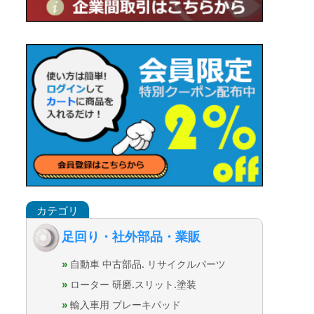
足回り・社外部品・業販
自動車 中古部品. リサイクルパーツ
ローター 研磨.スリット.塗装
輸入車用 ブレーキパッド