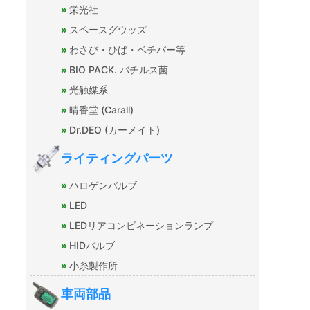
栄光社
スペースグウッズ
わさび・ひば・ベチバー等
BIO PACK. バチルス菌
光触媒系
晴香堂 (Carall)
Dr.DEO (カーメイト)
ライティングパーツ
ハロゲンバルブ
LED
LEDリアコンビネーションランプ
HIDバルブ
小糸製作所
車両部品