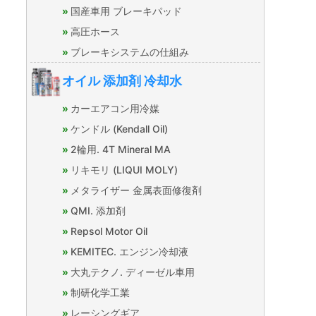
国産車用 ブレーキパッド
高圧ホース
ブレーキシステムの仕組み
オイル 添加剤 冷却水
カーエアコン用冷媒
ケンドル (Kendall Oil)
2輪用. 4T Mineral MA
リキモリ (LIQUI MOLY)
メタライザー 金属表面修復剤
QMI. 添加剤
Repsol Motor Oil
KEMITEC. エンジン冷却液
大丸テクノ. ディーゼル車用
制研化学工業
レーシングギア