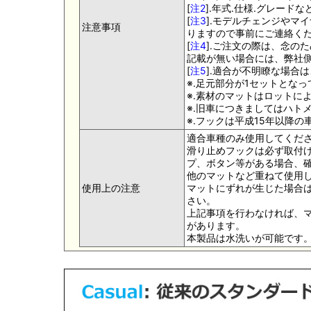
[
注2
].年式.仕様.グレー
[
注3
].モデルチェンジやマ
注意事項
りますので事前にご連絡く
[
注4
].ご注文の際は、念の
記載が無い場合には、弊社側
[
注5
].適合が不明瞭な場合
※.足元部分が1セットとな
※.素材のマットはロットに
※.旧車につきましてはハト
※.フックは平成15年以降
適合車種のみ使用してくだ
滑り止めフックは必ず取付け
プ、ボタン等がある場合、
他のマットなど重ねて使用
使用上の注意
マットにずれが生じた場合
さい。
上記事項を行わなければ、
があります。
本製品は水洗いが可能です