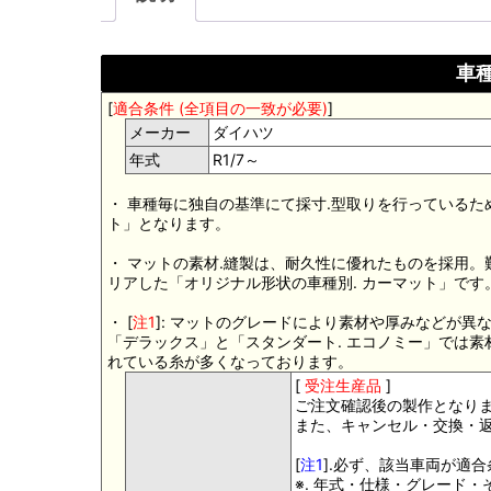
車種
[
適合条件 (全項目の一致が必要)
]
メーカー
ダイハツ
年式
R1/7～
・ 車種毎に独自の基準にて採寸.型取りを行っているた
ト」となります。
・ マットの素材.縫製は、耐久性に優れたものを採用
リアした「オリジナル形状の車種別. カーマット」です
・ [
注1
]: マットのグレードにより素材や厚みなどが異
「デラックス」と「スタンダート. エコノミー」では
れている糸が多くなっております。
[
受注生産品
]
ご注文確認後の製作となり
また、キャンセル・交換・
[
注1
].必ず、該当車両が適
※. 年式・仕様・グレード・