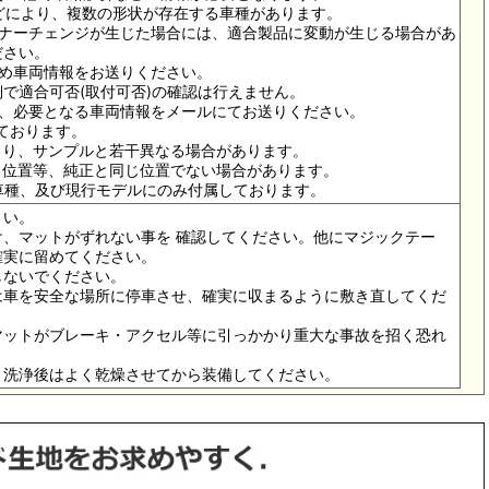
ドなどにより、複数の形状が存在する車種があります。
イナーチェンジが生じた場合には、適合製品に変動が生じる場合があ
ださい。
ため車両情報をお送りください。
で適合可否(取付可否)の確認は行えません。
は、必要となる車両情報をメールにてお送りください。
っております。
より、サンプルと若干異なる場合があります。
メ位置等、純正と同じ位置でない場合があります。
の車種、及び現行モデルにのみ付属しております。
さい。
、マットがずれない事を 確認してください。他にマジックテー
確実に留めてください。
しないでください。
は車を安全な場所に停車させ、確実に収まるように敷き直してくだ
マットがブレーキ・アクセル等に引っかかり重大な事故を招く恐れ
。洗浄後はよく乾燥させてから装備してください。