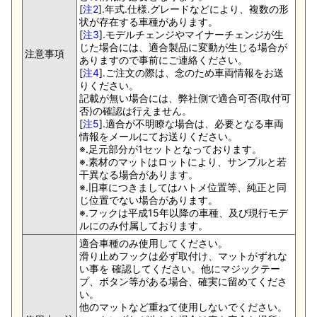
[
注2
].年式.仕様.グレードなどにより、複数の形
状が存在する車種があります。
[
注3
].モデルチェンジやマイナーチェンジが生
じた場合には、適合製品に変動が生じる場合が
注意事項
ありますので事前にご連絡ください。
[
注4
].ご注文の際は、念のため車両情報をお送
りください。
記載が無い場合には、弊社側で適合可否(取付可
否)の確認は行えません。
[
注5
].適合が不明瞭な場合は、必要となる車両
情報をメールにてお送りください。
※.足元部分が1セットとなっております。
※.素材のマットはロットにより、サンプルと若
干異なる場合があります。
※.旧車につきましてはハトメ位置等、純正と同
じ位置でない場合があります。
※.フックは平成15年以降の車種、及び現行モデ
ルにのみ付属しております。
適合車種のみ使用してください。
滑り止めフックは必ず取付け、マットがずれな
い事を 確認してください。他にマジックテー
プ、ボタン等がある場合、確実に留めてくださ
い。
他のマットなど重ねて使用しないでください。