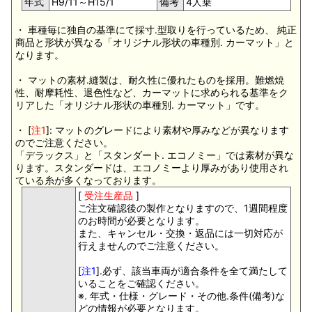
年式
H9/11～H15/1
備考
4人乗
・ 車種毎に独自の基準にて採寸.型取りを行っているため、 純正
商品と形状が異なる「オリジナル形状の車種別. カーマット」と
なります。
・ マットの素材.縫製は、耐久性に優れたものを採用。難燃焼
性、耐摩耗性、退色性など、カーマットに求められる基準をク
リアした「オリジナル形状の車種別. カーマット」です。
・ [
注1
]: マットのグレードにより素材や厚みなどが異なります
のでご注意ください。
「デラックス」と「スタンダート. エコノミー」では素材が異な
ります。スタンダードは、エコノミーより厚みがあり使用され
ている糸が多くなっております。
[
受注生産品
]
ご注文確認後の製作となりますので、1週間程度
のお時間が必要となります。
また、キャンセル・交換・返品には一切対応が
行えませんのでご注意ください。
[
注1
].必ず、該当車両が適合条件を全て満たして
いることをご確認ください。
※. 年式・仕様・グレード・その他.条件(備考)な
どの情報が必要となります。