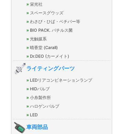
栄光社
スペースグウッズ
わさび・ひば・ベチバー等
BIO PACK. バチルス菌
光触媒系
晴香堂 (Carall)
Dr.DEO (カーメイト)
ライティングパーツ
LEDリアコンビネーションランプ
HIDバルブ
小糸製作所
ハロゲンバルブ
LED
車両部品