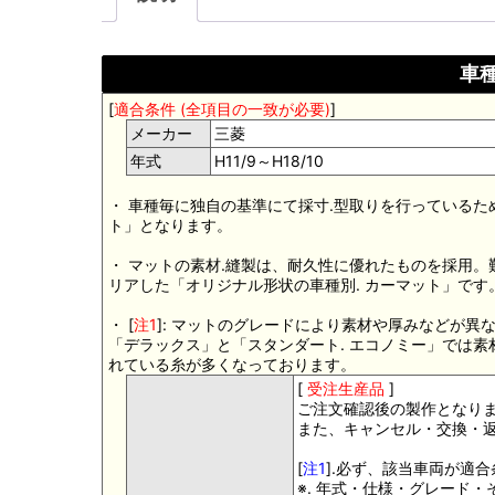
車種
[
適合条件 (全項目の一致が必要)
]
メーカー
三菱
年式
H11/9～H18/10
・ 車種毎に独自の基準にて採寸.型取りを行っているた
ト」となります。
・ マットの素材.縫製は、耐久性に優れたものを採用
リアした「オリジナル形状の車種別. カーマット」です
・ [
注1
]: マットのグレードにより素材や厚みなどが異
「デラックス」と「スタンダート. エコノミー」では
れている糸が多くなっております。
[
受注生産品
]
ご注文確認後の製作となり
また、キャンセル・交換・
[
注1
].必ず、該当車両が適
※. 年式・仕様・グレード・