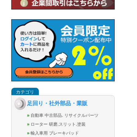
足回り・社外部品・業販
自動車 中古部品. リサイクルパーツ
ローター 研磨.スリット.塗装
輸入車用 ブレーキパッド