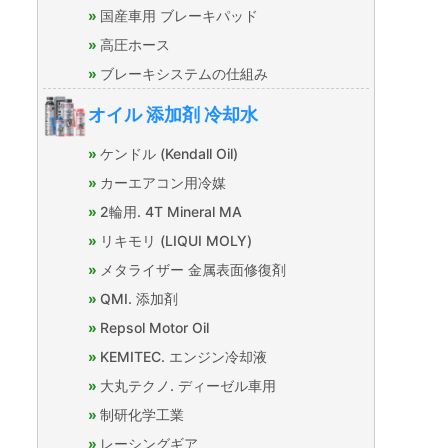
国産車用 ブレーキパッド
高圧ホース
ブレーキシステムの仕組み
オイル 添加剤 冷却水
ケンドル (Kendall Oil)
カーエアコン用冷媒
2輪用. 4T Mineral MA
リキモリ (LIQUI MOLY)
メタライザー 金属表面修復剤
QMI. 添加剤
Repsol Motor Oil
KEMITEC. エンジン冷却液
大丸テクノ. ディーゼル車用
制研化学工業
レーシングギア