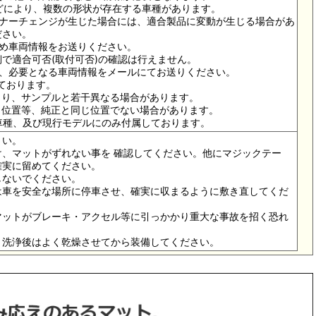
ドなどにより、複数の形状が存在する車種があります。
イナーチェンジが生じた場合には、適合製品に変動が生じる場合があ
ださい。
ため車両情報をお送りください。
で適合可否(取付可否)の確認は行えません。
は、必要となる車両情報をメールにてお送りください。
っております。
より、サンプルと若干異なる場合があります。
メ位置等、純正と同じ位置でない場合があります。
の車種、及び現行モデルにのみ付属しております。
さい。
、マットがずれない事を 確認してください。他にマジックテー
確実に留めてください。
しないでください。
は車を安全な場所に停車させ、確実に収まるように敷き直してくだ
マットがブレーキ・アクセル等に引っかかり重大な事故を招く恐れ
。洗浄後はよく乾燥させてから装備してください。