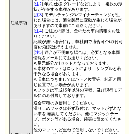
[
注2
].年式.仕様.グレードなどにより、複数の形
状が存在する車種があります。
[
注3
].モデルチェンジやマイナーチェンジが生
じた場合には、適合製品に変動が生じる場合が
注意事項
ありますので事前にご連絡ください。
[
注4
].ご注文の際は、念のため車両情報をお送
りください。
記載が無い場合には、弊社側で適合可否(取付可
否)の確認は行えません。
[
注5
].適合が不明瞭な場合は、必要となる車両
情報をメールにてお送りください。
※.足元部分が1セットとなっております。
※.素材のマットはロットにより、サンプルと若
干異なる場合があります。
※.旧車につきましてはハトメ位置等、純正と同
じ位置でない場合があります。
※.フックは平成15年以降の車種、及び現行モデ
ルにのみ付属しております。
適合車種のみ使用してください。
滑り止めフックは必ず取付け、マットがずれな
い事を 確認してください。他にマジックテー
プ、ボタン等がある場合、確実に留めてくださ
い。
他のマットなど重ねて使用しないでください。