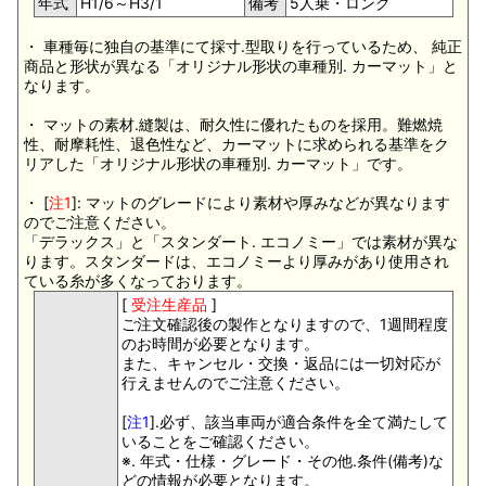
年式
H1/6～H3/1
備考
5人乗・ロング
・ 車種毎に独自の基準にて採寸.型取りを行っているため、 純正
商品と形状が異なる「オリジナル形状の車種別. カーマット」と
なります。
・ マットの素材.縫製は、耐久性に優れたものを採用。難燃焼
性、耐摩耗性、退色性など、カーマットに求められる基準をク
リアした「オリジナル形状の車種別. カーマット」です。
・ [
注1
]: マットのグレードにより素材や厚みなどが異なります
のでご注意ください。
「デラックス」と「スタンダート. エコノミー」では素材が異な
ります。スタンダードは、エコノミーより厚みがあり使用され
ている糸が多くなっております。
[
受注生産品
]
ご注文確認後の製作となりますので、1週間程度
のお時間が必要となります。
また、キャンセル・交換・返品には一切対応が
行えませんのでご注意ください。
[
注1
].必ず、該当車両が適合条件を全て満たして
いることをご確認ください。
※. 年式・仕様・グレード・その他.条件(備考)な
どの情報が必要となります。