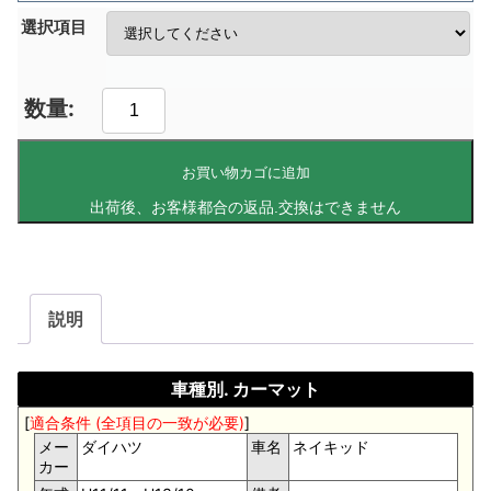
選択項目
お買い物カゴに追加
説明
車種別. カーマット
[
適合条件 (全項目の一致が必要)
]
メー
ダイハツ
車名
ネイキッド
カー