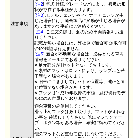
[
注2
].年式.仕様.グレードなどにより、複数の形
状が存在する車種があります。
[
注3
].モデルチェンジやマイナーチェンジが生
じた場合には、適合製品に変動が生じる場合が
注意事項
ありますので事前にご連絡ください。
[
注4
].ご注文の際は、念のため車両情報をお送
りください。
記載が無い場合には、弊社側で適合可否(取付可
否)の確認は行えません。
[
注5
].適合が不明瞭な場合は、必要となる車両
情報をメールにてお送りください。
※.足元部分が1セットとなっております。
※.素材のマットはロットにより、サンプルと若
干異なる場合があります。
※.旧車につきましてはハトメ位置等、純正と同
じ位置でない場合があります。
※.フックは平成15年以降の車種、及び現行モデ
ルにのみ付属しております。
適合車種のみ使用してください。
滑り止めフックは必ず取付け、マットがずれな
い事を 確認してください。他にマジックテー
プ、ボタン等がある場合、確実に留めてくださ
い。
他のマットなど重ねて使用しないでください。