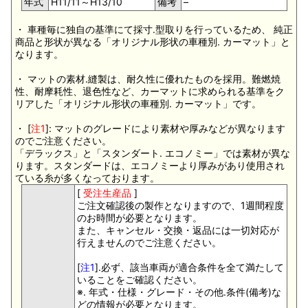
年式
H11/11～H13/10
備考
–
・ 車種毎に独自の基準にて採寸.型取りを行っているため、 純正
商品と形状が異なる「オリジナル形状の車種別. カーマット」と
なります。
・ マットの素材.縫製は、耐久性に優れたものを採用。難燃焼
性、耐摩耗性、退色性など、カーマットに求められる基準をク
リアした「オリジナル形状の車種別. カーマット」です。
・ [
注1
]: マットのグレードにより素材や厚みなどが異なります
のでご注意ください。
「デラックス」と「スタンダート. エコノミー」では素材が異な
ります。スタンダードは、エコノミーより厚みがあり使用され
ている糸が多くなっております。
[
受注生産品
]
ご注文確認後の製作となりますので、1週間程度
のお時間が必要となります。
また、キャンセル・交換・返品には一切対応が
行えませんのでご注意ください。
[
注1
].必ず、該当車両が適合条件を全て満たして
いることをご確認ください。
※. 年式・仕様・グレード・その他.条件(備考)な
どの情報が必要となります。