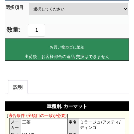
選択項目
お買い物カゴに追加
説明
車種別. カーマット
[
適合条件 (全項目の一致が必要)
]
メー
三菱
車名
ミラージュ/アスティ/
カー
ディンゴ