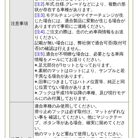
[
注2
].年式.仕様.グレードなどにより、複数の形
状が存在する車種があります。
[
注3
].モデルチェンジやマイナーチェンジが生
じた場合には、適合製品に変動が生じる場合が
注意事項
ありますので事前にご連絡ください。
[
注4
].ご注文の際は、念のため車両情報をお送
りください。
記載が無い場合には、弊社側で適合可否(取付可
否)の確認は行えません。
[
注5
].適合が不明瞭な場合は、必要となる車両
情報をメールにてお送りください。
※.足元部分が1セットとなっております。
※.素材のマットはロットにより、サンプルと若
干異なる場合があります。
※.旧車につきましてはハトメ位置等、純正と同
じ位置でない場合があります。
※.フックは平成15年以降の車種、及び現行モデ
ルにのみ付属しております。
適合車種のみ使用してください。
滑り止めフックは必ず取付け、マットがずれな
い事を 確認してください。他にマジックテー
プ、ボタン等がある場合、確実に留めてくださ
い。
他のマットなど重ねて使用しないでください。