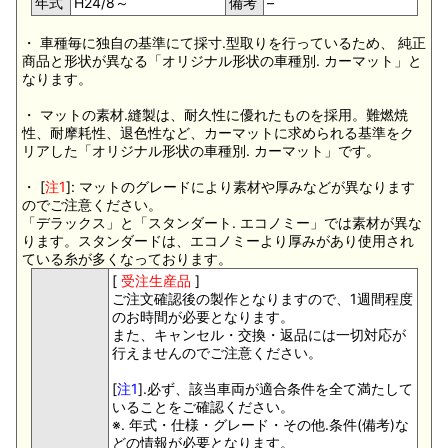
年式
H24/8～
備考
–
・ 車種毎に独自の基準にて採寸.型取りを行っているため、 純正
商品と形状が異なる「オリジナル形状の車種別. カーマット」と
なります。
・ マットの素材.縫製は、耐久性に優れたものを採用。難燃焼
性、耐摩耗性、退色性など、カーマットに求められる基準をク
リアした「オリジナル形状の車種別. カーマット」です。
・ [
注1
]: マットのグレードにより素材や厚みなどが異なります
のでご注意ください。
「デラックス」と「スタンダート. エコノミー」では素材が異な
ります。スタンダードは、エコノミーより厚みがあり使用され
ている糸が多くなっております。
[
受注生産品
]
ご注文確認後の製作となりますので、1週間程度
のお時間が必要となります。
また、キャンセル・交換・返品には一切対応が
行えませんのでご注意ください。
[
注1
].必ず、該当車両が適合条件を全て満たして
いることをご確認ください。
※. 年式・仕様・グレード・その他.条件(備考)な
どの情報が必要となります。