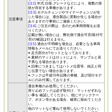
[
注2
].年式.仕様.グレードなどにより、複数の形
状が存在する車種があります。
[
注3
].モデルチェンジやマイナーチェンジが生
じた場合には、適合製品に変動が生じる場合が
注意事項
ありますので事前にご連絡ください。
[
注4
].ご注文の際は、念のため車両情報をお送
りください。
記載が無い場合には、弊社側で適合可否(取付可
否)の確認は行えません。
[
注5
].適合が不明瞭な場合は、必要となる車両
情報をメールにてお送りください。
※.足元部分が1セットとなっております。
※.素材のマットはロットにより、サンプルと若
干異なる場合があります。
※.旧車につきましてはハトメ位置等、純正と同
じ位置でない場合があります。
※.フックは平成15年以降の車種、及び現行モデ
ルにのみ付属しております。
適合車種のみ使用してください。
滑り止めフックは必ず取付け、マットがずれな
い事を 確認してください。他にマジックテー
プ、ボタン等がある場合、確実に留めてくださ
い。
他のマットなど重ねて使用しないでください。