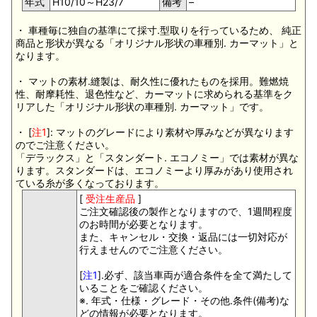
年式
H10/10～H23/7
備考
–
・ 車種毎に独自の基準にて採寸.型取りを行っているため、 純正
商品と形状が異なる「オリジナル形状の車種別. カーマット」と
なります。
・ マットの素材.縫製は、耐久性に優れたものを採用。難燃焼
性、耐摩耗性、退色性など、カーマットに求められる基準をク
リアした「オリジナル形状の車種別. カーマット」です。
・ [
注1
]: マットのグレードにより素材や厚みなどが異なります
のでご注意ください。
「デラックス」と「スタンダート. エコノミー」では素材が異な
ります。スタンダードは、エコノミーより厚みがあり使用され
ている糸が多くなっております。
[
受注生産品
]
ご注文確認後の製作となりますので、1週間程度
のお時間が必要となります。
また、キャンセル・交換・返品には一切対応が
行えませんのでご注意ください。
[
注1
].必ず、該当車両が適合条件を全て満たして
いることをご確認ください。
※. 年式・仕様・グレード・その他.条件(備考)な
どの情報が必要となります。