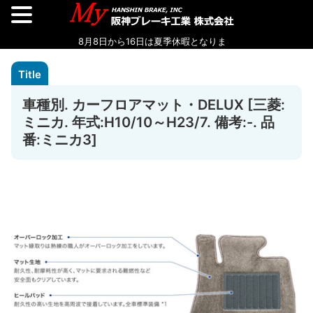
車種別. カーフロアマット・DELUX [三菱:
ミニカ. 年式:H10/10～H23/7. 備考:-. 品
番:ミニカ3]