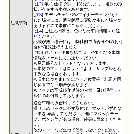
[
注2
].年式.仕様.グレードなどにより、複数の形
状が存在する車種があります。
[
注3
].モデルチェンジやマイナーチェンジが生
じた場合には、適合製品に変動が生じる場合が
注意事項
ありますので事前にご連絡ください。
[
注4
].ご注文の際は、念のため車両情報をお送
りください。
記載が無い場合には、弊社側で適合可否(取付可
否)の確認は行えません。
[
注5
].適合が不明瞭な場合は、必要となる車両
情報をメールにてお送りください。
※.足元部分が1セットとなっております。
※.素材のマットはロットにより、サンプルと若
干異なる場合があります。
※.旧車につきましてはハトメ位置等、純正と同
じ位置でない場合があります。
※.フックは平成15年以降の車種、及び現行モデ
ルにのみ付属しております。
適合車種のみ使用してください。
滑り止めフックは必ず取付け、マットがずれな
い事を 確認してください。他にマジックテー
プ、ボタン等がある場合、確実に留めてくださ
い。
他のマットなど重ねて使用しないでください。