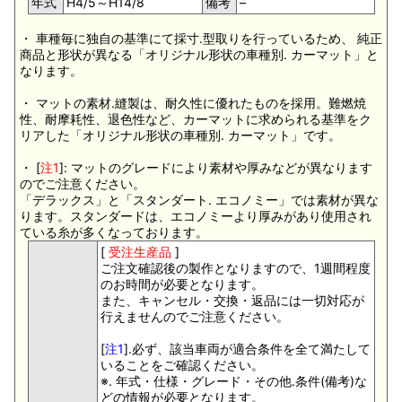
年式
H4/5～H14/8
備考
–
・ 車種毎に独自の基準にて採寸.型取りを行っているため、 純正
商品と形状が異なる「オリジナル形状の車種別. カーマット」と
なります。
・ マットの素材.縫製は、耐久性に優れたものを採用。難燃焼
性、耐摩耗性、退色性など、カーマットに求められる基準をク
リアした「オリジナル形状の車種別. カーマット」です。
・ [
注1
]: マットのグレードにより素材や厚みなどが異なります
のでご注意ください。
「デラックス」と「スタンダート. エコノミー」では素材が異な
ります。スタンダードは、エコノミーより厚みがあり使用され
ている糸が多くなっております。
[
受注生産品
]
ご注文確認後の製作となりますので、1週間程度
のお時間が必要となります。
また、キャンセル・交換・返品には一切対応が
行えませんのでご注意ください。
[
注1
].必ず、該当車両が適合条件を全て満たして
いることをご確認ください。
※. 年式・仕様・グレード・その他.条件(備考)な
どの情報が必要となります。