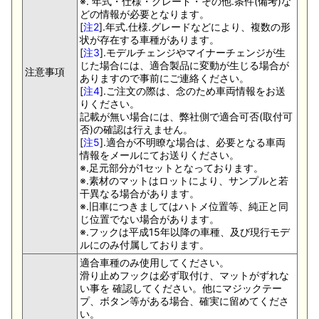
※. 年式・仕様・グレード・その他.条件(備考)な
どの情報が必要となります。
[
注2
].年式.仕様.グレードなどにより、複数の形
状が存在する車種があります。
[
注3
].モデルチェンジやマイナーチェンジが生
じた場合には、適合製品に変動が生じる場合が
注意事項
ありますので事前にご連絡ください。
[
注4
].ご注文の際は、念のため車両情報をお送
りください。
記載が無い場合には、弊社側で適合可否(取付可
否)の確認は行えません。
[
注5
].適合が不明瞭な場合は、必要となる車両
情報をメールにてお送りください。
※.足元部分が1セットとなっております。
※.素材のマットはロットにより、サンプルと若
干異なる場合があります。
※.旧車につきましてはハトメ位置等、純正と同
じ位置でない場合があります。
※.フックは平成15年以降の車種、及び現行モデ
ルにのみ付属しております。
適合車種のみ使用してください。
滑り止めフックは必ず取付け、マットがずれな
い事を 確認してください。他にマジックテー
プ、ボタン等がある場合、確実に留めてくださ
い。