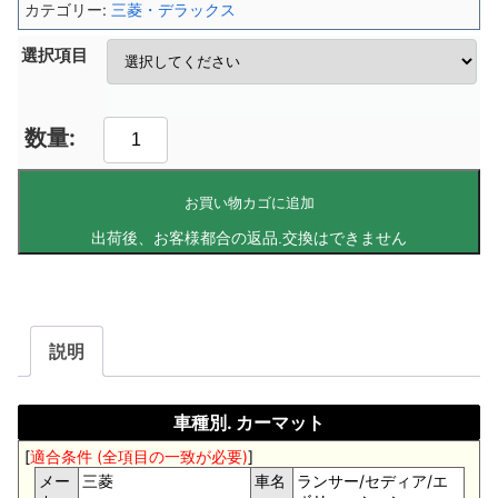
カテゴリー:
三菱・デラックス
選択項目
お買い物カゴに追加
説明
車種別. カーマット
[
適合条件 (全項目の一致が必要)
]
メー
三菱
車名
ランサー/セディア/エ