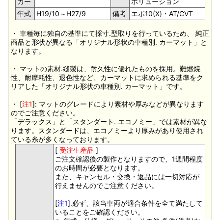
カー
ボリューション
年式
H19/10～H27/9
備考
エボ10(Ⅹ)・AT/CVT
・ 車種毎に独自の基準にて採寸.型取りを行っているため、 純正
商品と形状が異なる「オリジナル形状の車種別. カーマット」と
なります。
・ マットの素材.縫製は、耐久性に優れたものを採用。難燃焼
性、耐摩耗性、退色性など、カーマットに求められる基準をク
リアした「オリジナル形状の車種別. カーマット」です。
・ [
注1
]: マットのグレードにより素材や厚みなどが異なります
のでご注意ください。
「デラックス」と「スタンダート. エコノミー」では素材が異な
ります。スタンダードは、エコノミーより厚みがあり使用され
ている糸が多くなっております。
[
受注生産品
]
ご注文確認後の製作となりますので、1週間程度
のお時間が必要となります。
また、キャンセル・交換・返品には一切対応が
行えませんのでご注意ください。
[
注1
].必ず、該当車両が適合条件を全て満たして
いることをご確認ください。