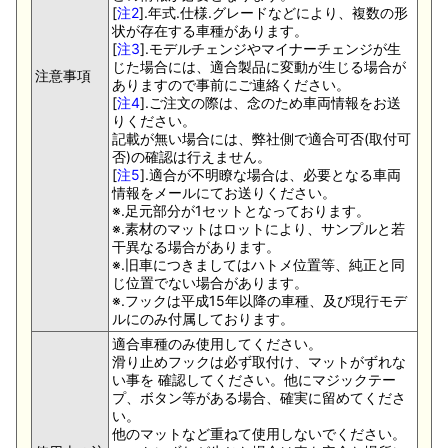
[
注2
].年式.仕様.グレードなどにより、複数の形
状が存在する車種があります。
[
注3
].モデルチェンジやマイナーチェンジが生
じた場合には、適合製品に変動が生じる場合が
注意事項
ありますので事前にご連絡ください。
[
注4
].ご注文の際は、念のため車両情報をお送
りください。
記載が無い場合には、弊社側で適合可否(取付可
否)の確認は行えません。
[
注5
].適合が不明瞭な場合は、必要となる車両
情報をメールにてお送りください。
※.足元部分が1セットとなっております。
※.素材のマットはロットにより、サンプルと若
干異なる場合があります。
※.旧車につきましてはハトメ位置等、純正と同
じ位置でない場合があります。
※.フックは平成15年以降の車種、及び現行モデ
ルにのみ付属しております。
適合車種のみ使用してください。
滑り止めフックは必ず取付け、マットがずれな
い事を 確認してください。他にマジックテー
プ、ボタン等がある場合、確実に留めてくださ
い。
他のマットなど重ねて使用しないでください。