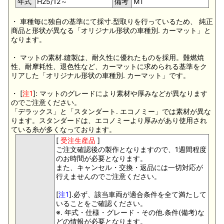
年式
H25/12～
備考
MT
・ 車種毎に独自の基準にて採寸.型取りを行っているため、 純正
商品と形状が異なる「オリジナル形状の車種別. カーマット」と
なります。
・ マットの素材.縫製は、耐久性に優れたものを採用。難燃焼
性、耐摩耗性、退色性など、カーマットに求められる基準をク
リアした「オリジナル形状の車種別. カーマット」です。
・ [
注1
]: マットのグレードにより素材や厚みなどが異なります
のでご注意ください。
「デラックス」と「スタンダート. エコノミー」では素材が異な
ります。スタンダードは、エコノミーより厚みがあり使用され
ている糸が多くなっております。
[
受注生産品
]
ご注文確認後の製作となりますので、1週間程度
のお時間が必要となります。
また、キャンセル・交換・返品には一切対応が
行えませんのでご注意ください。
[
注1
].必ず、該当車両が適合条件を全て満たして
いることをご確認ください。
※. 年式・仕様・グレード・その他.条件(備考)な
どの情報が必要となります。