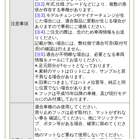
[
注2
].年式.仕様.グレードなどにより、複数の形
状が存在する車種があります。
[
注3
].モデルチェンジやマイナーチェンジが生
じた場合には、適合製品に変動が生じる場合が
注意事項
ありますので事前にご連絡ください。
[
注4
].ご注文の際は、念のため車両情報をお送
りください。
記載が無い場合には、弊社側で適合可否(取付可
否)の確認は行えません。
[
注5
].適合が不明瞭な場合は、必要となる車両
情報をメールにてお送りください。
※.足元部分が1セットとなっております。
※.素材のマットはロットにより、サンプルと若
干異なる場合があります。
※.旧車につきましてはハトメ位置等、純正と同
じ位置でない場合があります。
※.フックは平成15年以降の車種、及び現行モデ
ルにのみ付属しております。
適合車種のみ使用してください。
滑り止めフックは必ず取付け、マットがずれな
い事を 確認してください。他にマジックテー
プ、ボタン等がある場合、確実に留めてくださ
い。
他のマットなど重ねて使用しないでください。