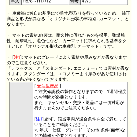
年式
H8/8～H17/12
備考
4WD
・ 車種毎に独自の基準にて採寸.型取りを行っているため、 純正
商品と形状が異なる「オリジナル形状の車種別. カーマット」と
なります。
・ マットの素材.縫製は、耐久性に優れたものを採用。難燃焼
性、耐摩耗性、退色性など、カーマットに求められる基準をク
リアした「オリジナル形状の車種別. カーマット」です。
・ [
注1
]: マットのグレードにより素材や厚みなどが異なります
のでご注意ください。
「デラックス」と「スタンダート. エコノミー」では素材が異な
ります。スタンダードは、エコノミーより厚みがあり使用され
ている糸が多くなっております。
[
受注生産品
]
ご注文確認後の製作となりますので、1週間程度
のお時間が必要となります。
また、キャンセル・交換・返品には一切対応が
行えませんのでご注意ください。
[
注1
].必ず、該当車両が適合条件を全て満たして
いることをご確認ください。
※. 年式・仕様・グレード・その他.条件(備考)な
どの情報が必要となります。