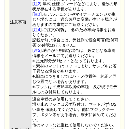
[
注2
].年式.仕様.グレードなどにより、複数の形
状が存在する車種があります。
[
注3
].モデルチェンジやマイナーチェンジが生
じた場合には、適合製品に変動が生じる場合が
注意事項
ありますので事前にご連絡ください。
[
注4
].ご注文の際は、念のため車両情報をお送
りください。
記載が無い場合には、弊社側で適合可否(取付可
否)の確認は行えません。
[
注5
].適合が不明瞭な場合は、必要となる車両
情報をメールにてお送りください。
※.足元部分が1セットとなっております。
※.素材のマットはロットにより、サンプルと若
干異なる場合があります。
※.旧車につきましてはハトメ位置等、純正と同
じ位置でない場合があります。
※.フックは平成15年以降の車種、及び現行モデ
ルにのみ付属しております。
適合車種のみ使用してください。
滑り止めフックは必ず取付け、マットがずれな
い事を 確認してください。他にマジックテー
プ、ボタン等がある場合、確実に留めてくださ
い。
他のマットなど重ねて使用しないでください。