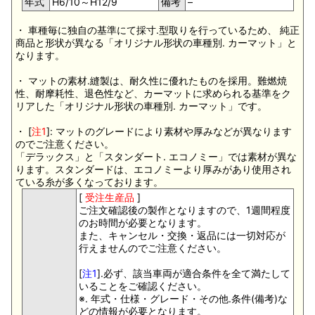
年式
H6/10～H12/9
備考
–
・ 車種毎に独自の基準にて採寸.型取りを行っているため、 純正
商品と形状が異なる「オリジナル形状の車種別. カーマット」と
なります。
・ マットの素材.縫製は、耐久性に優れたものを採用。難燃焼
性、耐摩耗性、退色性など、カーマットに求められる基準をク
リアした「オリジナル形状の車種別. カーマット」です。
・ [
注1
]: マットのグレードにより素材や厚みなどが異なります
のでご注意ください。
「デラックス」と「スタンダート. エコノミー」では素材が異な
ります。スタンダードは、エコノミーより厚みがあり使用され
ている糸が多くなっております。
[
受注生産品
]
ご注文確認後の製作となりますので、1週間程度
のお時間が必要となります。
また、キャンセル・交換・返品には一切対応が
行えませんのでご注意ください。
[
注1
].必ず、該当車両が適合条件を全て満たして
いることをご確認ください。
※. 年式・仕様・グレード・その他.条件(備考)な
どの情報が必要となります。