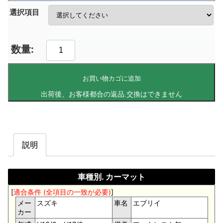
選択項目
お買い物カゴに追加
説明
車種別. カーマット
[
適合条件 (全項目の一致が必要)
]
メー
スズキ
車名
エブリイ
カー