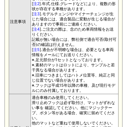
[
注2
].年式.仕様.グレードなどにより、複数の形
状が存在する車種があります。
[
注3
].モデルチェンジやマイナーチェンジが生
じた場合には、適合製品に変動が生じる場合が
注意事項
ありますので事前にご連絡ください。
[
注4
].ご注文の際は、念のため車両情報をお送
りください。
記載が無い場合には、弊社側で適合可否(取付可
否)の確認は行えません。
[
注5
].適合が不明瞭な場合は、必要となる車両
情報をメールにてお送りください。
※.足元部分が1セットとなっております。
※.素材のマットはロットにより、サンプルと若
干異なる場合があります。
※.旧車につきましてはハトメ位置等、純正と同
じ位置でない場合があります。
※.フックは平成15年以降の車種、及び現行モデ
ルにのみ付属しております。
適合車種のみ使用してください。
滑り止めフックは必ず取付け、マットがずれな
い事を 確認してください。他にマジックテー
プ、ボタン等がある場合、確実に留めてくださ
い。
他のマットなど重ねて使用しないでください。