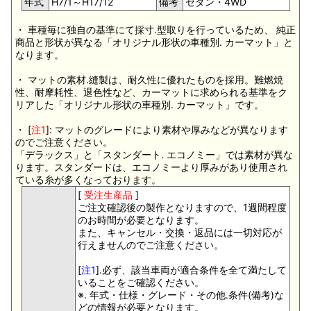
年式
H7/1～H17/12
備考
セダン・4WD
・ 車種毎に独自の基準にて採寸.型取りを行っているため、 純正
商品と形状が異なる「オリジナル形状の車種別. カーマット」と
なります。
・ マットの素材.縫製は、耐久性に優れたものを採用。難燃焼
性、耐摩耗性、退色性など、カーマットに求められる基準をク
リアした「オリジナル形状の車種別. カーマット」です。
・ [
注1
]: マットのグレードにより素材や厚みなどが異なります
のでご注意ください。
「デラックス」と「スタンダート. エコノミー」では素材が異な
ります。スタンダードは、エコノミーより厚みがあり使用され
ている糸が多くなっております。
[
受注生産品
]
ご注文確認後の製作となりますので、1週間程度
のお時間が必要となります。
また、キャンセル・交換・返品には一切対応が
行えませんのでご注意ください。
[
注1
].必ず、該当車両が適合条件を全て満たして
いることをご確認ください。
※. 年式・仕様・グレード・その他.条件(備考)な
どの情報が必要となります。