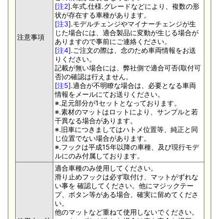
[
注2
].年式.仕様.グレードなどにより、複数の形
状が存在する車種があります。
[
注3
].モデルチェンジやマイナーチェンジが生
じた場合には、適合製品に変動が生じる場合が
注意事項
ありますので事前にご連絡ください。
[
注4
].ご注文の際は、念のため車両情報をお送
りください。
記載が無い場合には、弊社側で適合可否(取付可
否)の確認は行えません。
[
注5
].適合が不明瞭な場合は、必要となる車両
情報をメールにてお送りください。
※.足元部分が1セットとなっております。
※.素材のマットはロットにより、サンプルと若
干異なる場合があります。
※.旧車につきましてはハトメ位置等、純正と同
じ位置でない場合があります。
※.フックは平成15年以降の車種、及び現行モデ
ルにのみ付属しております。
適合車種のみ使用してください。
滑り止めフックは必ず取付け、マットがずれな
い事を 確認してください。他にマジックテー
プ、ボタン等がある場合、確実に留めてくださ
い。
他のマットなど重ねて使用しないでください。