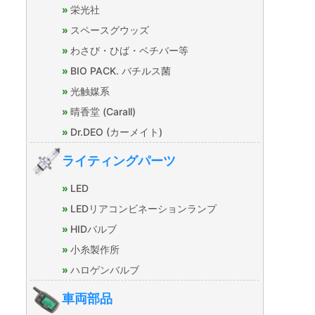
栄光社
スペースグウッズ
わさび・ひば・ベチバー等
BIO PACK. バチルス菌
光触媒系
晴香堂 (Carall)
Dr.DEO (カーメイト)
ライティングパーツ
LED
LEDリアコンビネーションランプ
HIDバルブ
小糸製作所
ハロゲンバルブ
車両部品