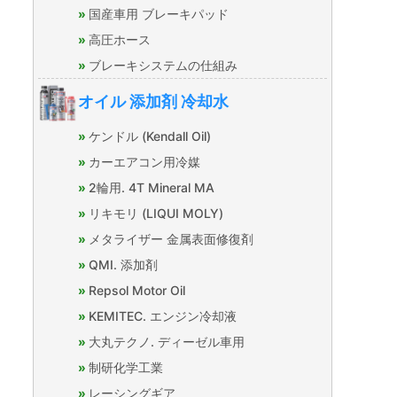
国産車用 ブレーキパッド
高圧ホース
ブレーキシステムの仕組み
オイル 添加剤 冷却水
ケンドル (Kendall Oil)
カーエアコン用冷媒
2輪用. 4T Mineral MA
リキモリ (LIQUI MOLY)
メタライザー 金属表面修復剤
QMI. 添加剤
Repsol Motor Oil
KEMITEC. エンジン冷却液
大丸テクノ. ディーゼル車用
制研化学工業
レーシングギア