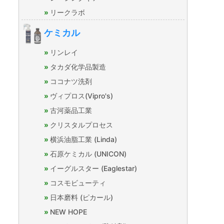
リークラボ
ケミカル
リンレイ
タカダ化学品製造
ココナツ洗剤
ヴィプロス(Vipro's)
古河薬品工業
クリスタルプロセス
横浜油脂工業 (Linda)
石原ケミカル (UNICON)
イーグルスター (Eaglestar)
コスモビューティ
日本磨料 (ピカール)
NEW HOPE