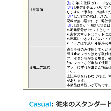
[
注2
].年式.仕様.グレー
[
注3
].モデルチェンジやマ
注意事項
りますので事前にご連絡く
[
注4
].ご注文の際は、念の
記載が無い場合には、弊社側
[
注5
].適合が不明瞭な場合
※.足元部分が1セットとな
※.素材のマットはロットに
※.旧車につきましてはハト
※.フックは平成15年以降
適合車種のみ使用してくだ
滑り止めフックは必ず取付け
プ、ボタン等がある場合、
他のマットなど重ねて使用
使用上の注意
マットにずれが生じた場合
さい。
上記事項を行わなければ、
があります。
本製品は水洗いが可能です