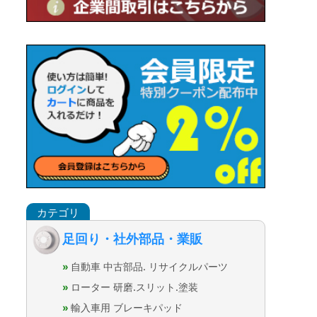
足回り・社外部品・業販
自動車 中古部品. リサイクルパーツ
ローター 研磨.スリット.塗装
輸入車用 ブレーキパッド