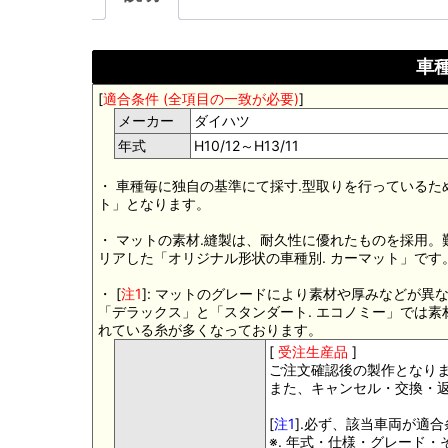
車種
[
適合条件 (全項目の一致が必要)
]
メーカー
ダイハツ
年式
H10/12～H13/11
・ 車種毎に独自の基準にて採寸.型取りを行っているた
ト」となります。
・ マットの素材.縫製は、耐久性に優れたものを採用
リアした「オリジナル形状の車種別. カーマット」です
・ [
注1
]: マットのグレードにより素材や厚みなどが異
「デラックス」と「スタンダート. エコノミー」では
れている糸が多くなっております。
[
受注生産品
]
ご注文確認後の製作となり
また、キャンセル・交換・
[
注1
].必ず、該当車両が適
※. 年式・仕様・グレード・