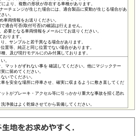
ドなどにより、複数の形状が存在する車種があります。
イナーチェンジが生じた場合には、適合製品に変動が生じる場合があ
ださい。
ため車両情報をお送りください。
で適合可否(取付可否)の確認は行えません。
は、必要となる車両情報をメールにてお送りください。
っております。
より、サンプルと若干異なる場合があります。
メ位置等、純正と同じ位置でない場合があります。
の車種、及び現行モデルにのみ付属しております。
さい。
、マットがずれない事を 確認してください。他にマジックテー
確実に留めてください。
しないでください。
は車を安全な場所に停車させ、確実に収まるように敷き直してくだ
マットがブレーキ・アクセル等に引っかかり重大な事故を招く恐れ
。洗浄後はよく乾燥させてから装備してください。