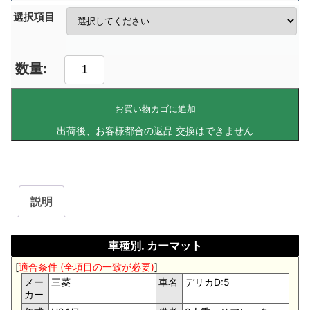
選択項目
お買い物カゴに追加
説明
車種別. カーマット
[
適合条件 (全項目の一致が必要)
]
メー
三菱
車名
デリカD:5
カー