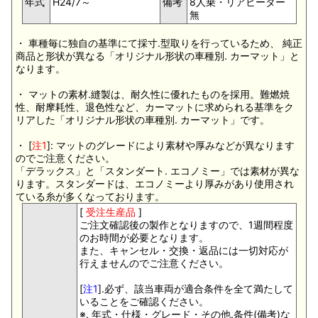
年式
H24/7～
備考
8人乗・リアヒーター
無
・ 車種毎に独自の基準にて採寸.型取りを行っているため、 純正
商品と形状が異なる「オリジナル形状の車種別. カーマット」と
なります。
・ マットの素材.縫製は、耐久性に優れたものを採用。難燃焼
性、耐摩耗性、退色性など、カーマットに求められる基準をク
リアした「オリジナル形状の車種別. カーマット」です。
・ [
注1
]: マットのグレードにより素材や厚みなどが異なります
のでご注意ください。
「デラックス」と「スタンダート. エコノミー」では素材が異な
ります。スタンダードは、エコノミーより厚みがあり使用され
ている糸が多くなっております。
[
受注生産品
]
ご注文確認後の製作となりますので、1週間程度
のお時間が必要となります。
また、キャンセル・交換・返品には一切対応が
行えませんのでご注意ください。
[
注1
].必ず、該当車両が適合条件を全て満たして
いることをご確認ください。
※. 年式・仕様・グレード・その他.条件(備考)な