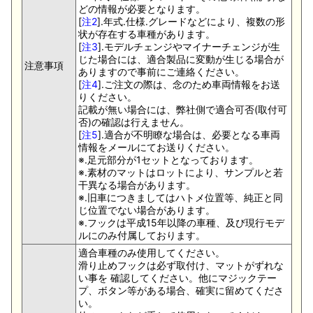
どの情報が必要となります。
[
注2
].年式.仕様.グレードなどにより、複数の形
状が存在する車種があります。
[
注3
].モデルチェンジやマイナーチェンジが生
じた場合には、適合製品に変動が生じる場合が
注意事項
ありますので事前にご連絡ください。
[
注4
].ご注文の際は、念のため車両情報をお送
りください。
記載が無い場合には、弊社側で適合可否(取付可
否)の確認は行えません。
[
注5
].適合が不明瞭な場合は、必要となる車両
情報をメールにてお送りください。
※.足元部分が1セットとなっております。
※.素材のマットはロットにより、サンプルと若
干異なる場合があります。
※.旧車につきましてはハトメ位置等、純正と同
じ位置でない場合があります。
※.フックは平成15年以降の車種、及び現行モデ
ルにのみ付属しております。
適合車種のみ使用してください。
滑り止めフックは必ず取付け、マットがずれな
い事を 確認してください。他にマジックテー
プ、ボタン等がある場合、確実に留めてくださ
い。