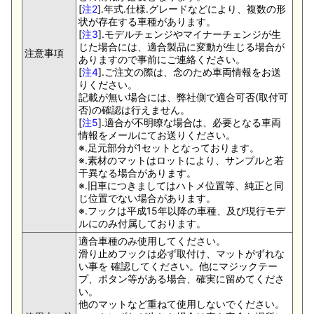
[
注2
].年式.仕様.グレードなどにより、複数の形
状が存在する車種があります。
[
注3
].モデルチェンジやマイナーチェンジが生
じた場合には、適合製品に変動が生じる場合が
注意事項
ありますので事前にご連絡ください。
[
注4
].ご注文の際は、念のため車両情報をお送
りください。
記載が無い場合には、弊社側で適合可否(取付可
否)の確認は行えません。
[
注5
].適合が不明瞭な場合は、必要となる車両
情報をメールにてお送りください。
※.足元部分が1セットとなっております。
※.素材のマットはロットにより、サンプルと若
干異なる場合があります。
※.旧車につきましてはハトメ位置等、純正と同
じ位置でない場合があります。
※.フックは平成15年以降の車種、及び現行モデ
ルにのみ付属しております。
適合車種のみ使用してください。
滑り止めフックは必ず取付け、マットがずれな
い事を 確認してください。他にマジックテー
プ、ボタン等がある場合、確実に留めてくださ
い。
他のマットなど重ねて使用しないでください。