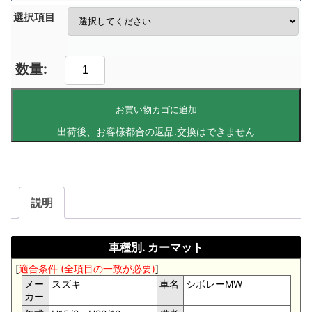
選択項目
お買い物カゴに追加
説明
車種別. カーマット
[
適合条件 (全項目の一致が必要)
]
メー
スズキ
車名
シボレーMW
カー