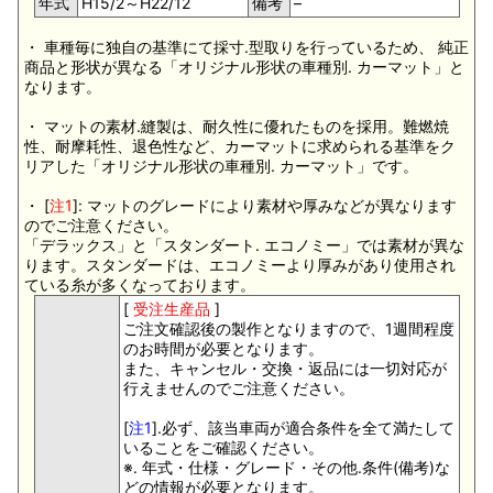
年式
H15/2～H22/12
備考
–
・ 車種毎に独自の基準にて採寸.型取りを行っているため、 純正
商品と形状が異なる「オリジナル形状の車種別. カーマット」と
なります。
・ マットの素材.縫製は、耐久性に優れたものを採用。難燃焼
性、耐摩耗性、退色性など、カーマットに求められる基準をク
リアした「オリジナル形状の車種別. カーマット」です。
・ [
注1
]: マットのグレードにより素材や厚みなどが異なります
のでご注意ください。
「デラックス」と「スタンダート. エコノミー」では素材が異な
ります。スタンダードは、エコノミーより厚みがあり使用され
ている糸が多くなっております。
[
受注生産品
]
ご注文確認後の製作となりますので、1週間程度
のお時間が必要となります。
また、キャンセル・交換・返品には一切対応が
行えませんのでご注意ください。
[
注1
].必ず、該当車両が適合条件を全て満たして
いることをご確認ください。
※. 年式・仕様・グレード・その他.条件(備考)な
どの情報が必要となります。