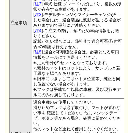
[
注2
].年式.仕様.グレードなどにより、複数の形
状が存在する車種があります。
[
注3
].モデルチェンジやマイナーチェンジが生
じた場合には、適合製品に変動が生じる場合が
注意事項
ありますので事前にご連絡ください。
[
注4
].ご注文の際は、念のため車両情報をお送
りください。
記載が無い場合には、弊社側で適合可否(取付可
否)の確認は行えません。
[
注5
].適合が不明瞭な場合は、必要となる車両
情報をメールにてお送りください。
※.足元部分が1セットとなっております。
※.素材のマットはロットにより、サンプルと若
干異なる場合があります。
※.旧車につきましてはハトメ位置等、純正と同
じ位置でない場合があります。
※.フックは平成15年以降の車種、及び現行モデ
ルにのみ付属しております。
適合車種のみ使用してください。
滑り止めフックは必ず取付け、マットがずれな
い事を 確認してください。他にマジックテー
プ、ボタン等がある場合、確実に留めてくださ
い。
他のマットなど重ねて使用しないでください。