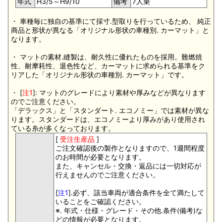
年式
H3/5～H9/10
備考
7人乗
・ 車種毎に独自の基準にて採寸.型取りを行っているため、 純正
商品と形状が異なる「オリジナル形状の車種別. カーマット」と
なります。
・ マットの素材.縫製は、耐久性に優れたものを採用。難燃焼
性、耐摩耗性、退色性など、カーマットに求められる基準をク
リアした「オリジナル形状の車種別. カーマット」です。
・ [
注1
]: マットのグレードにより素材や厚みなどが異なります
のでご注意ください。
「デラックス」と「スタンダート. エコノミー」では素材が異な
ります。スタンダードは、エコノミーより厚みがあり使用され
ている糸が多くなっております。
[
受注生産品
]
ご注文確認後の製作となりますので、1週間程度
のお時間が必要となります。
また、キャンセル・交換・返品には一切対応が
行えませんのでご注意ください。
[
注1
].必ず、該当車両が適合条件を全て満たして
いることをご確認ください。
※. 年式・仕様・グレード・その他.条件(備考)な
どの情報が必要となります。