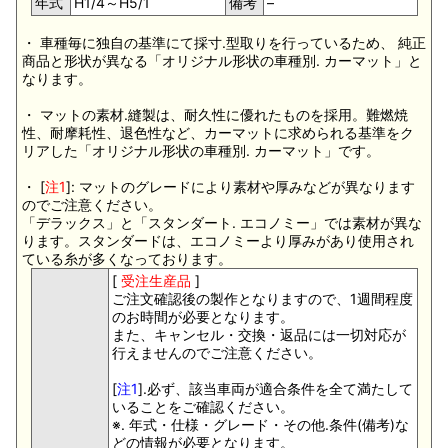
年式
H1/4～H5/1
備考
–
・ 車種毎に独自の基準にて採寸.型取りを行っているため、 純正
商品と形状が異なる「オリジナル形状の車種別. カーマット」と
なります。
・ マットの素材.縫製は、耐久性に優れたものを採用。難燃焼
性、耐摩耗性、退色性など、カーマットに求められる基準をク
リアした「オリジナル形状の車種別. カーマット」です。
・ [
注1
]: マットのグレードにより素材や厚みなどが異なります
のでご注意ください。
「デラックス」と「スタンダート. エコノミー」では素材が異な
ります。スタンダードは、エコノミーより厚みがあり使用され
ている糸が多くなっております。
[
受注生産品
]
ご注文確認後の製作となりますので、1週間程度
のお時間が必要となります。
また、キャンセル・交換・返品には一切対応が
行えませんのでご注意ください。
[
注1
].必ず、該当車両が適合条件を全て満たして
いることをご確認ください。
※. 年式・仕様・グレード・その他.条件(備考)な
どの情報が必要となります。