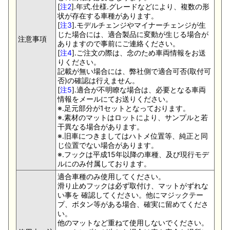
[
注2
].年式.仕様.グレードなどにより、複数の形
状が存在する車種があります。
[
注3
].モデルチェンジやマイナーチェンジが生
じた場合には、適合製品に変動が生じる場合が
注意事項
ありますので事前にご連絡ください。
[
注4
].ご注文の際は、念のため車両情報をお送
りください。
記載が無い場合には、弊社側で適合可否(取付可
否)の確認は行えません。
[
注5
].適合が不明瞭な場合は、必要となる車両
情報をメールにてお送りください。
※.足元部分が1セットとなっております。
※.素材のマットはロットにより、サンプルと若
干異なる場合があります。
※.旧車につきましてはハトメ位置等、純正と同
じ位置でない場合があります。
※.フックは平成15年以降の車種、及び現行モデ
ルにのみ付属しております。
適合車種のみ使用してください。
滑り止めフックは必ず取付け、マットがずれな
い事を 確認してください。他にマジックテー
プ、ボタン等がある場合、確実に留めてくださ
い。
他のマットなど重ねて使用しないでください。